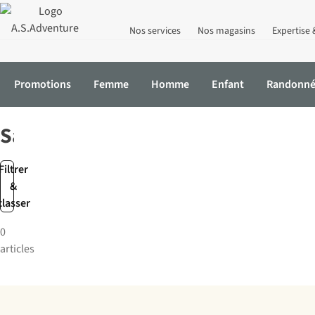
Nos services
Nos magasins
Expertise 
Promotions
Femme
Homme
Enfant
Randonn
Accueil
Marques
Sanuk
Sanuk
Filtrer
&
classer
0
articles