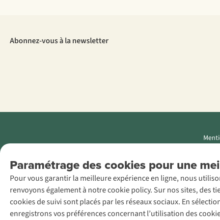
Abonnez-vous à la newsletter
Menti
AS Adventure
Paramétrage des cookies pour une meil
Luxemburg SA,
Pour vous garantir la meilleure expérience en ligne, nous utilis
Boulevard F.W.
renvoyons également à notre cookie policy. Sur nos sites, des ti
Raiffeisen 25, L-
cookies de suivi sont placés par les réseaux sociaux. En sélecti
2411
enregistrons vos préférences concernant l’utilisation des cooki
Luxembourg