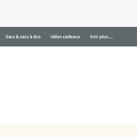
Sacs & sacs à dos
Idées cadeaux
Voir plus ...