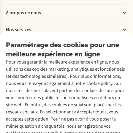
Questions fréquentes
À propos de nous
Commander
Payer
Travailler chez A.S.Adventure
Nos services
Livraison
Explore More
Retourner
Entreprise responsable
Location / Location sports d’hiver
Paramétrage des cookies pour une
Rétractation d'une commande
Découvrez
À propos d’Ayacucho
Seconde-main
meilleure expérience en ligne
Entretien & réparations
Nos magasins
Entretien de ski
A.S.Magazine
Garantie
Pour vous garantir la meilleure expérience en ligne, nous
À propos d’A.S.Adventure
Service de lavage
Explore Camp
Contactez-nous
utilisons des cookies marketing, analytiques et fonctionnels
Déclaration d'accessibilité
Entretien de chaussures
Gear Check
(et des technologies similaires). Pour plus d'informations,
Réparation de chaussures
Expertise & conseils
nous vous renvoyons également à notre cookie policy. Sur
Abonnez-vous à la newsletter
Réparation de vêtements
nos sites, des tiers placent parfois des cookies de suivi pour
Retouches
vous montrer des publicités personnalisées en dehors du
Pour les entreprises
Suivez-nous
site web. En outre, des cookies de suivi sont placés par les
réseaux sociaux. En sélectionnant « Accepter tout », vous
acceptez cette option. Pour ne pas avoir à vous poser la
même question à chaque fois, nous enregistrons vos