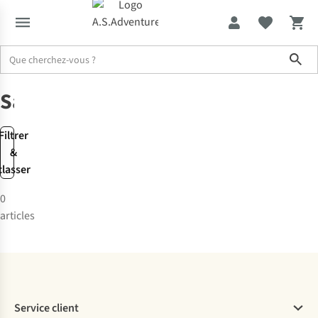
Sho
Marques
Saucony
Saucony
Filtrer
&
classer
0
articles
Service client