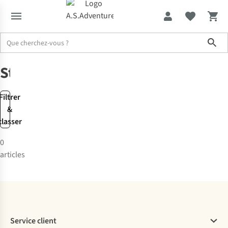
Sho
Marques
Stomp
Stomp
Filtrer
&
classer
0
articles
Service client