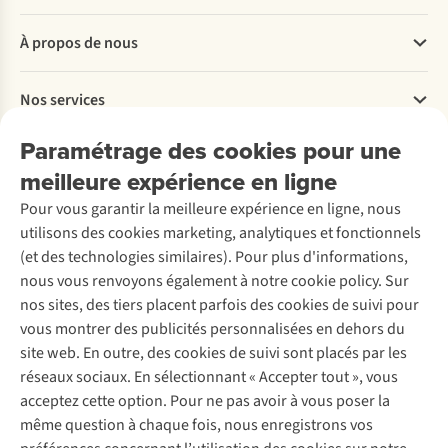
Questions fréquentes
À propos de nous
Commander
Payer
Travailler chez A.S.Adventure
Nos services
Livraison
Explore More
Retourner
Entreprise responsable
Location / Location sports d’hiver
Paramétrage des cookies pour une
Rétractation d'une commande
Découvrez
À propos d’Ayacucho
Seconde-main
meilleure expérience en ligne
Entretien & réparations
Nos magasins
Entretien de ski
A.S.Magazine
Garantie
Pour vous garantir la meilleure expérience en ligne, nous
À propos d’A.S.Adventure
Service de lavage
Explore Camp
Contactez-nous
utilisons des cookies marketing, analytiques et fonctionnels
Déclaration d'accessibilité
Entretien de chaussures
Gear Check
(et des technologies similaires). Pour plus d'informations,
Réparation de chaussures
Expertise & conseils
nous vous renvoyons également à notre cookie policy. Sur
Abonnez-vous à la newsletter
Réparation de vêtements
nos sites, des tiers placent parfois des cookies de suivi pour
Retouches
vous montrer des publicités personnalisées en dehors du
Pour les entreprises
Suivez-nous
site web. En outre, des cookies de suivi sont placés par les
réseaux sociaux. En sélectionnant « Accepter tout », vous
acceptez cette option. Pour ne pas avoir à vous poser la
même question à chaque fois, nous enregistrons vos