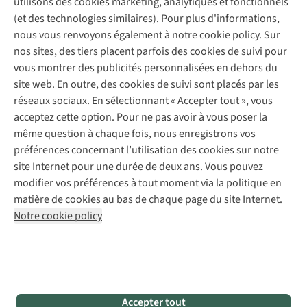
utilisons des cookies marketing, analytiques et fonctionnels
Déclaration d'accessibilité
Entretien de chaussures
Gear Check
(et des technologies similaires). Pour plus d'informations,
Réparation de chaussures
Expertise & conseils
nous vous renvoyons également à notre cookie policy. Sur
Abonnez-vous à la newsletter
Réparation de vêtements
nos sites, des tiers placent parfois des cookies de suivi pour
Retouches
vous montrer des publicités personnalisées en dehors du
Pour les entreprises
Suivez-nous
site web. En outre, des cookies de suivi sont placés par les
réseaux sociaux. En sélectionnant « Accepter tout », vous
acceptez cette option. Pour ne pas avoir à vous poser la
même question à chaque fois, nous enregistrons vos
préférences concernant l’utilisation des cookies sur notre
site Internet pour une durée de deux ans. Vous pouvez
Mentions légales
Politique de confidentialité
modifier vos préférences à tout moment via la politique en
Conditions générales
Cookie Policy
matière de cookies au bas de chaque page du site Internet.
Notre cookie policy
AS Adventure Luxemburg SA,
Boulevard F.W. Raiffeisen 25,
L-2411 Luxembourg
team@asadventure.com
+32 (0)3 828 30 15
TVA LU 145.75.057
Accepter tout