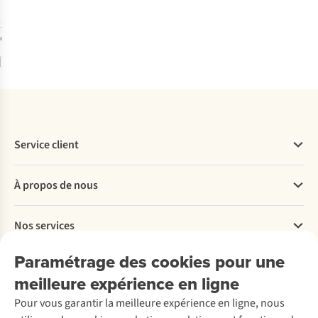
1
couleur
disponible
Comparer
Service client
Questions fréquentes
À propos de nous
Commander
Payer
Travailler chez A.S.Adventure
Nos services
Livraison
Explore More
Retourner
Entreprise responsable
Location / Location sports d’hiver
Paramétrage des cookies pour une
Rétractation d'une commande
Découvrez
À propos d’Ayacucho
Seconde-main
meilleure expérience en ligne
Entretien & réparations
Nos magasins
Entretien de ski
A.S.Magazine
Garantie
Pour vous garantir la meilleure expérience en ligne, nous
À propos d’A.S.Adventure
Service de lavage
Explore Camp
Contactez-nous