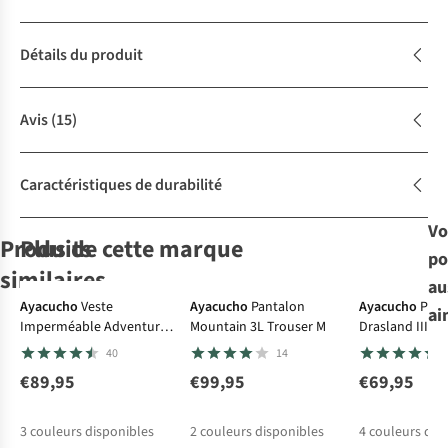
Détails du produit
Avis
(15)
Caractéristiques de durabilité
Vo
Produits
Plus de cette marque
po
Le choix A.S.Adventure
-50%
similaires
au
Avis d'experts
-50%
-50%
-50%
Ayacucho
Veste
Ayacucho
Pantalon
Ayacucho
Pola
ai
Imperméable Adventure
Mountain 3L Trouser M
Drasland III
Ayacucho
Ayacucho
Taion
Ayacucho
Jack Wolfskin
Jacket II M
40
14
Doudoune
Doudoune
Doudoune
Doudoune Fitz
Doudoune
Doudoune
Adventure
Military W-Zip V
Roy Down
Ather Down
€89,95
€99,95
€69,95
27
20
26
21
Mountain
Lighweight
Neck Down
Jacket M
Hoodie
€159,95
€99,95
€135,00
€139,95
€200,00
Lightweight
Down Vest M
3
couleurs disponibles
2
couleurs disponibles
4
couleurs dis
€79,98
€67,50
€69,98
€100,00
Down Hoodie M