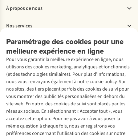
Questions fréquentes
À propos de nous
Commander
Payer
Travailler chez A.S.Adventure
Nos services
Livraison
Explore More
Retourner
Entreprise responsable
Location / Location sports d’hiver
Paramétrage des cookies pour une
Rétractation d'une commande
Découvrez
À propos d’Ayacucho
Seconde-main
meilleure expérience en ligne
Entretien & réparations
Nos magasins
Entretien de ski
A.S.Magazine
Garantie
Pour vous garantir la meilleure expérience en ligne, nous
À propos d’A.S.Adventure
Service de lavage
Explore Camp
Contactez-nous
utilisons des cookies marketing, analytiques et fonctionnels
Déclaration d'accessibilité
Entretien de chaussures
Gear Check
(et des technologies similaires). Pour plus d'informations,
Réparation de chaussures
Expertise & conseils
nous vous renvoyons également à notre cookie policy. Sur
Abonnez-vous à la newsletter
Réparation de vêtements
nos sites, des tiers placent parfois des cookies de suivi pour
Retouches
vous montrer des publicités personnalisées en dehors du
Pour les entreprises
Suivez-nous
site web. En outre, des cookies de suivi sont placés par les
réseaux sociaux. En sélectionnant « Accepter tout », vous
acceptez cette option. Pour ne pas avoir à vous poser la
même question à chaque fois, nous enregistrons vos
préférences concernant l’utilisation des cookies sur notre