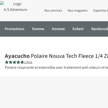
Nos services
Nos magasins
Expertise 
Promotions
Femme
Homme
Enfant
Randonn
Accueil
Polaire Nouva Tech Fleece 1/4 Zip W
Ayacucho
Polaire Nouva Tech Fleece 1/4 Z
1 Avis
Polaire respirante et extensible avec traitement anti-odeurs et 