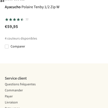
similaires
Ayacucho
Polaire Tenby 1/2 Zip W
Brunotti
Brunotti
Brunotti
Brunotti
77
Polaire
Polaire
Polaire
Polaire
Heronne
Misma
Heronne
Heronne
€59,95
22
22
22
Women
€44,99
€34,99
€44,99
€44,99
Fleece
4
couleurs disponibles
Comparer
Comparer
Comparer
Comparer
Comparer
Service client
Questions fréquentes
Commander
Payer
Livraison