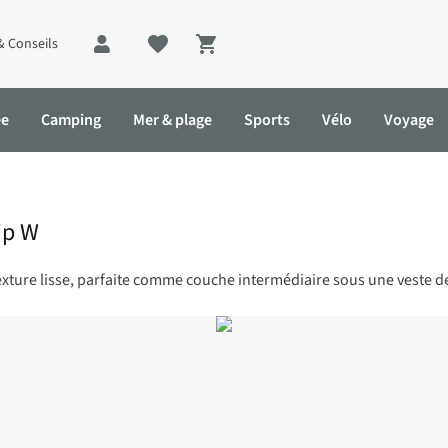
& Conseils
Shopping cart
ée
Camping
Mer & plage
Sports
Vélo
Voyage
ip W
texture lisse, parfaite comme couche intermédiaire sous une veste de