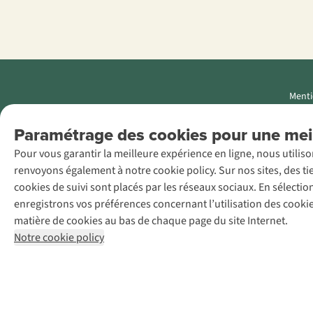
Menti
AS Adventure
Paramétrage des cookies pour une meil
Luxemburg SA,
Pour vous garantir la meilleure expérience en ligne, nous utilis
Boulevard F.W.
renvoyons également à notre cookie policy. Sur nos sites, des ti
Raiffeisen 25, L-
cookies de suivi sont placés par les réseaux sociaux. En sélecti
2411
enregistrons vos préférences concernant l’utilisation des cooki
Luxembourg
matière de cookies au bas de chaque page du site Internet.
+32 (0)3 828
Notre cookie policy
30 15
team@asadventure.com
TVA LU
145.75.057