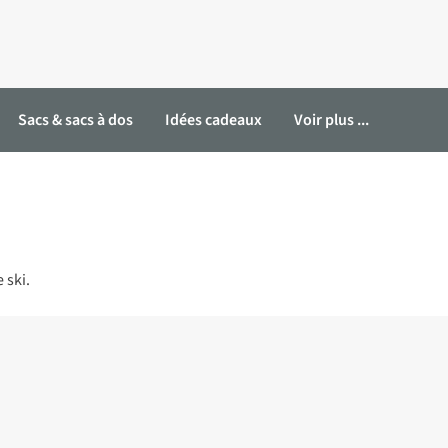
Sacs & sacs à dos
Idées cadeaux
Voir plus ...
 ski.