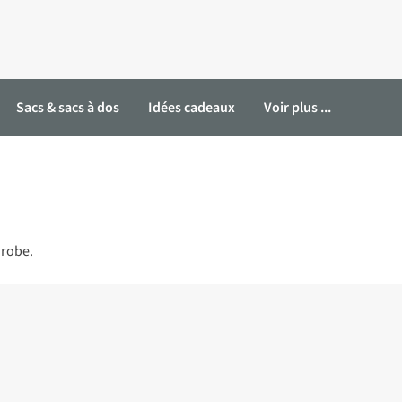
Sacs & sacs à dos
Idées cadeaux
Voir plus ...
 robe.