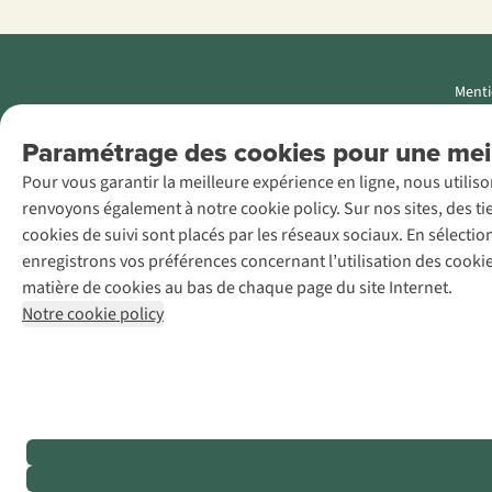
Menti
AS Adventure
Paramétrage des cookies pour une meil
Luxemburg SA,
Pour vous garantir la meilleure expérience en ligne, nous utilis
Boulevard F.W.
renvoyons également à notre cookie policy. Sur nos sites, des ti
Raiffeisen 25, L-
cookies de suivi sont placés par les réseaux sociaux. En sélecti
2411
enregistrons vos préférences concernant l’utilisation des cooki
Luxembourg
matière de cookies au bas de chaque page du site Internet.
+32 (0)3 828
Notre cookie policy
30 15
team@asadventure.com
TVA LU
145.75.057