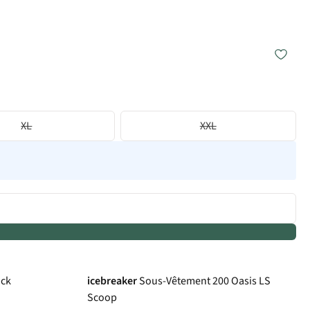
XL
XXL
Avis d'experts
ack
icebreaker
Sous-Vêtement 200 Oasis LS
Scoop