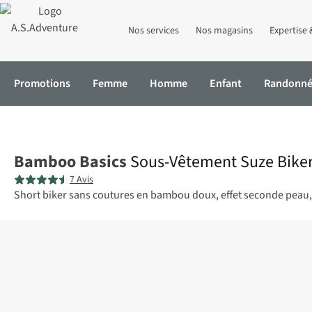
Nos services
Nos magasins
Expertise 
Promotions
Femme
Homme
Enfant
Randonn
Accueil
Sous-Vêtement Suze Biker Short
Bamboo Basics
Sous-Vêtement Suze Biker
7 Avis
Short biker sans coutures en bambou doux, effet seconde peau, 