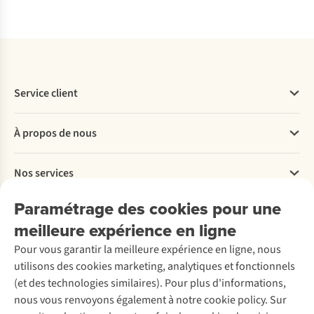
Comparer
Comparer
Comparer
Service client
Questions fréquentes
À propos de nous
Commander
Payer
Travailler chez A.S.Adventure
Nos services
Livraison
Explore More
Retourner
Entreprise responsable
Location / Location sports d’hiver
Paramétrage des cookies pour une
Rétractation d'une commande
Découvrez
À propos d’Ayacucho
Seconde-main
meilleure expérience en ligne
Entretien & réparations
Nos magasins
Entretien de ski
A.S.Magazine
Garantie
Pour vous garantir la meilleure expérience en ligne, nous
À propos d’A.S.Adventure
Service de lavage
Explore Camp
Contactez-nous
utilisons des cookies marketing, analytiques et fonctionnels
Déclaration d'accessibilité
Entretien de chaussures
Gear Check
(et des technologies similaires). Pour plus d'informations,
Réparation de chaussures
Expertise & conseils
nous vous renvoyons également à notre cookie policy. Sur
Abonnez-vous à la newsletter
Réparation de vêtements