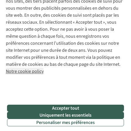
nos sites, des tiers placent parfois des cookies de suivi pour
Retouches
vous montrer des publicités personnalisées en dehors du
Pour les entreprises
Suivez-nous
site web. En outre, des cookies de suivi sont placés par les
réseaux sociaux. En sélectionnant « Accepter tout », vous
acceptez cette option. Pour ne pas avoir à vous poser la
même question à chaque fois, nous enregistrons vos
préférences concernant l’utilisation des cookies sur notre
site Internet pour une durée de deux ans. Vous pouvez
Mentions légales
Politique de confidentialité
modifier vos préférences à tout moment via la politique en
Conditions générales
Cookie Policy
matière de cookies au bas de chaque page du site Internet.
Notre cookie policy
AS Adventure Luxemburg SA,
Boulevard F.W. Raiffeisen 25,
L-2411 Luxembourg
team@asadventure.com
+32 (0)3 828 30 15
TVA LU 145.75.057
Accepter tout
Uniquement les essentiels
Personaliser mes préférences