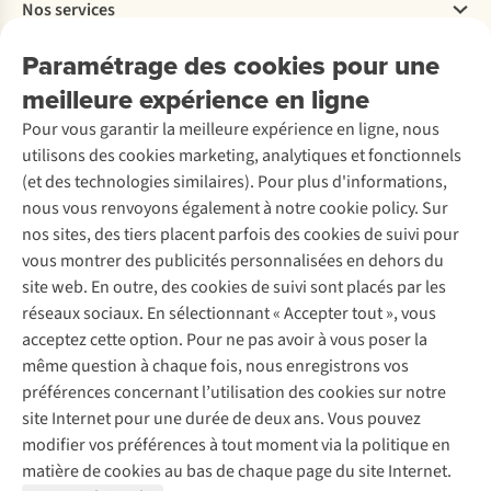
Nos services
Livraison
Explore More
Retourner
Entreprise responsable
Location / Location sports d’hiver
Paramétrage des cookies pour une
Rétractation d'une commande
Découvrez
À propos d’Ayacucho
Seconde-main
meilleure expérience en ligne
Entretien & réparations
Nos magasins
Entretien de ski
A.S.Magazine
Garantie
Pour vous garantir la meilleure expérience en ligne, nous
À propos d’A.S.Adventure
Service de lavage
Explore Camp
Contactez-nous
utilisons des cookies marketing, analytiques et fonctionnels
Déclaration d'accessibilité
Entretien de chaussures
Gear Check
(et des technologies similaires). Pour plus d'informations,
Réparation de chaussures
Expertise & conseils
nous vous renvoyons également à notre cookie policy. Sur
Abonnez-vous à la newsletter
Réparation de vêtements
nos sites, des tiers placent parfois des cookies de suivi pour
Retouches
vous montrer des publicités personnalisées en dehors du
Pour les entreprises
Suivez-nous
site web. En outre, des cookies de suivi sont placés par les
réseaux sociaux. En sélectionnant « Accepter tout », vous
acceptez cette option. Pour ne pas avoir à vous poser la
même question à chaque fois, nous enregistrons vos
préférences concernant l’utilisation des cookies sur notre
site Internet pour une durée de deux ans. Vous pouvez
Mentions légales
Politique de confidentialité
modifier vos préférences à tout moment via la politique en
Conditions générales
Cookie Policy
matière de cookies au bas de chaque page du site Internet.