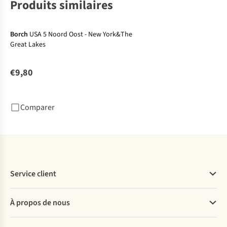
Produits similaires
Borch
USA 5 Noord Oost - New York&The
Great Lakes
€9,80
Comparer
Service client
Questions fréquentes
À propos de nous
Commander
Payer
Travailler chez A.S.Adventure