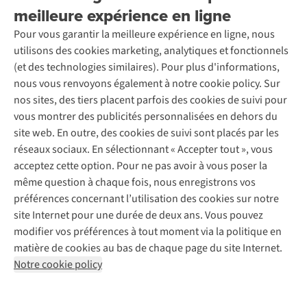
À propos d’Ayacucho
Seconde-main
meilleure expérience en ligne
Entretien & réparations
Nos magasins
Entretien de ski
A.S.Magazine
Garantie
Pour vous garantir la meilleure expérience en ligne, nous
À propos d’A.S.Adventure
Service de lavage
Explore Camp
Contactez-nous
utilisons des cookies marketing, analytiques et fonctionnels
Déclaration d'accessibilité
Entretien de chaussures
Gear Check
(et des technologies similaires). Pour plus d'informations,
Réparation de chaussures
Expertise & conseils
nous vous renvoyons également à notre cookie policy. Sur
Abonnez-vous à la newsletter
Réparation de vêtements
nos sites, des tiers placent parfois des cookies de suivi pour
Retouches
vous montrer des publicités personnalisées en dehors du
Pour les entreprises
Suivez-nous
site web. En outre, des cookies de suivi sont placés par les
réseaux sociaux. En sélectionnant « Accepter tout », vous
acceptez cette option. Pour ne pas avoir à vous poser la
même question à chaque fois, nous enregistrons vos
préférences concernant l’utilisation des cookies sur notre
site Internet pour une durée de deux ans. Vous pouvez
Mentions légales
Politique de confidentialité
modifier vos préférences à tout moment via la politique en
Conditions générales
Cookie Policy
matière de cookies au bas de chaque page du site Internet.
Notre cookie policy
AS Adventure Luxemburg SA,
Boulevard F.W. Raiffeisen 25,
L-2411 Luxembourg
team@asadventure.com
+32 (0)3 828 30 15