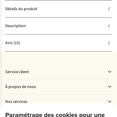
Détails du produit
Description
Avis
(15)
Service client
Questions fréquentes
À propos de nous
Commander
Payer
Travailler chez A.S.Adventure
Nos services
Livraison
Explore More
Retourner
Entreprise responsable
Location / Location sports d’hiver
Paramétrage des cookies pour une
Rétractation d'une commande
Découvrez