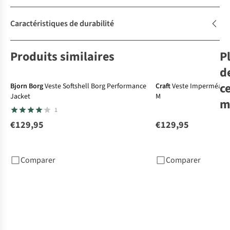
Caractéristiques de durabilité
Produits similaires
P
d
c
Bjorn Borg
Veste Softshell Borg Performance
Craft
Veste Imperméable
Jacket
M
m
1
€129,95
€129,95
Cra
Spo
Ess
Comparer
Comparer
Sho
€4
2
c
dis