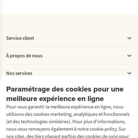
Service client
Questions fréquentes
À propos de nous
Commander
Payer
Travailler chez A.S.Adventure
Nos services
Livraison
Explore More
Retourner
Entreprise responsable
Location / Location sports d’hiver
Paramétrage des cookies pour une
Rétractation d'une commande
Découvrez
À propos d’Ayacucho
Seconde-main
meilleure expérience en ligne
Entretien & réparations
Nos magasins
Entretien de ski
A.S.Magazine
Garantie
Pour vous garantir la meilleure expérience en ligne, nous
À propos d’A.S.Adventure
Service de lavage
Explore Camp
Contactez-nous
utilisons des cookies marketing, analytiques et fonctionnels
Déclaration d'accessibilité
Entretien de chaussures
Gear Check
(et des technologies similaires). Pour plus d'informations,
Réparation de chaussures
Expertise & conseils
nous vous renvoyons également à notre cookie policy. Sur
Abonnez-vous à la newsletter
Réparation de vêtements
nos sites, des tiers placent parfois des cookies de suivi pour