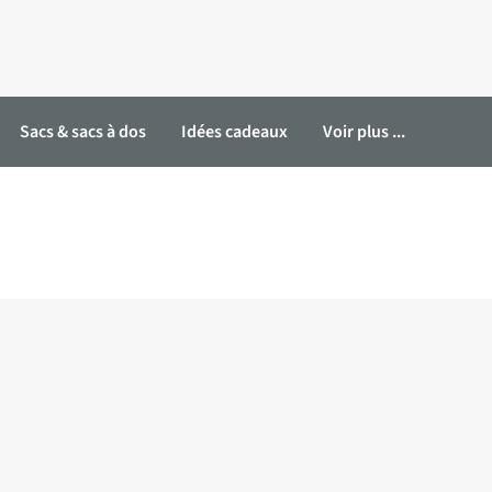
Sacs & sacs à dos
Idées cadeaux
Voir plus ...