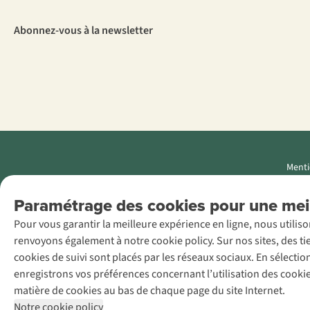
Abonnez-vous à la newsletter
Menti
AS Adventure
Paramétrage des cookies pour une meil
Luxemburg SA,
Pour vous garantir la meilleure expérience en ligne, nous utilis
Boulevard F.W.
renvoyons également à notre cookie policy. Sur nos sites, des ti
Raiffeisen 25, L-
cookies de suivi sont placés par les réseaux sociaux. En sélecti
2411
enregistrons vos préférences concernant l’utilisation des cooki
Luxembourg
matière de cookies au bas de chaque page du site Internet.
+32 (0)3 828
Notre cookie policy