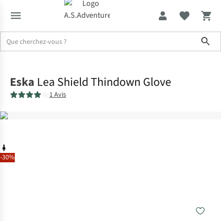
Sho
Accueil
Eska
Lea Shield Thindown Glove
1 Avis
-30%