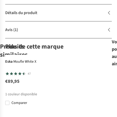
Détails du produit
Avis
(1)
Vo
Produits
Plus de cette marque
po
similaires
au
Eska
Moufle White X
ai
Ziener
Ziener
Reusch
Gants
Kombi
Gants
Gants
Gants
47
Gaiku-Z As® Aw
Getter As Aw
Diverge
The Navigator
€89,95
€89,99
€79,99
€79,95
€84,95
1
couleur disponible
Comparer
Comparer
Comparer
Comparer
Comparer