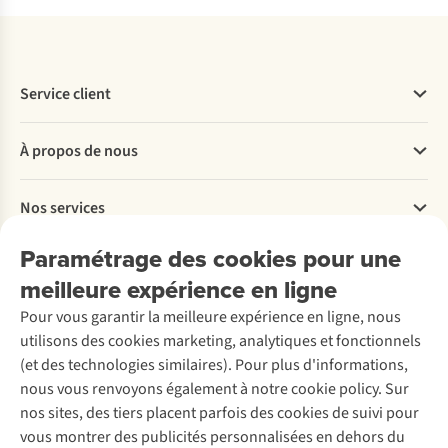
Service client
Questions fréquentes
À propos de nous
Commander
Payer
Travailler chez A.S.Adventure
Nos services
Livraison
Explore More
Retourner
Entreprise responsable
Location / Location sports d’hiver
Paramétrage des cookies pour une
Rétractation d'une commande
Découvrez
À propos d’Ayacucho
Seconde-main
meilleure expérience en ligne
Entretien & réparations
Nos magasins
Entretien de ski
A.S.Magazine
Garantie
Pour vous garantir la meilleure expérience en ligne, nous
À propos d’A.S.Adventure
Service de lavage
Explore Camp
Contactez-nous
utilisons des cookies marketing, analytiques et fonctionnels
Déclaration d'accessibilité
Entretien de chaussures
Gear Check
(et des technologies similaires). Pour plus d'informations,
Réparation de chaussures
Expertise & conseils
nous vous renvoyons également à notre cookie policy. Sur
Abonnez-vous à la newsletter
Réparation de vêtements
nos sites, des tiers placent parfois des cookies de suivi pour
Retouches
vous montrer des publicités personnalisées en dehors du