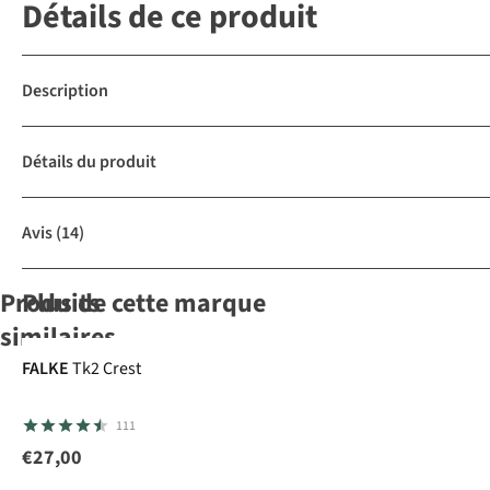
Détails de ce produit
Description
Détails du produit
Avis
(14)
Produits
Plus de cette marque
similaires
FALKE
Tk2 Crest
Ayacucho
Ayacucho
Ayacucho
Bridgedale
111
Chaussettes
Chaussettes
Chaussettes
Chaussettes
De
De
De
De
€27,00
2
21
21
1
Randonnée
Randonnée
Randonnée
Randonnée