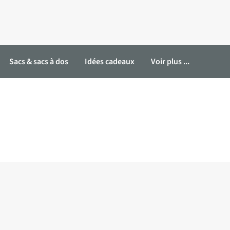
Sacs & sacs à dos
Idées cadeaux
Voir plus ...