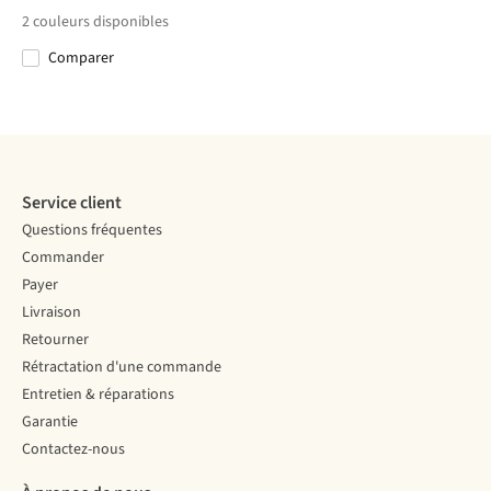
€14,95
€14,95
€14,95
€17,95
Happy Hiker
Bjerg Socks
Bjerg Socks
Bamboo Lo M
2
couleurs disponibles
Socks
Comparer
Comparer
Comparer
Comparer
Comparer
Service client
Questions fréquentes
Commander
Payer
Livraison
Retourner
Rétractation d'une commande
Entretien & réparations
Garantie
Contactez-nous