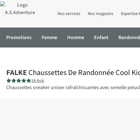
Nos services
Nos magasins
Expertise 
Promotions
Femme
Homme
Enfant
Randonn
Accueil
Chaussettes De Randonnée Cool Kick Sneaker
FALKE
Chaussettes De Randonnée Cool Ki
14 Avis
Chaussettes sneaker unisex rafraîchissantes avec semelle peluc