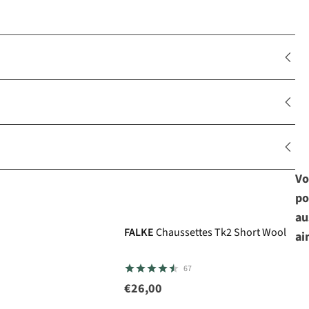
Vo
po
au
FALKE
Chaussettes Tk2 Short Wool
ai
67
€26,00