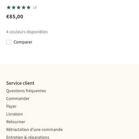
Craghoppers
Craghoppers
Fjällräven
Columbia
14
Chemise
Chemise
Chemise
Chemise
Nosilife
Nosilife Pro
Abisko
Silver Ridge™
€85,00
30
1
25
Adventure
Long Sleeved
Trekking Ls
Elite Eu Ls
€119,95
€129,95
€130,00
€100,00
Long Sleeved
Shirt V
Shirt
Woven
4
couleurs disponibles
Shirt III
Comparer
Comparer
Comparer
Comparer
Comparer
Service client
Questions fréquentes
Commander
Payer
Livraison
Retourner
Rétractation d'une commande
Entretien & réparations