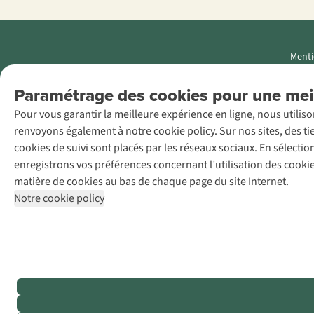
Menti
AS Adventure
Paramétrage des cookies pour une meil
Luxemburg SA,
Pour vous garantir la meilleure expérience en ligne, nous utilis
Boulevard F.W.
renvoyons également à notre cookie policy. Sur nos sites, des ti
Raiffeisen 25, L-
cookies de suivi sont placés par les réseaux sociaux. En sélecti
2411
enregistrons vos préférences concernant l’utilisation des cooki
Luxembourg
matière de cookies au bas de chaque page du site Internet.
+32 (0)3 828
Notre cookie policy
30 15
team@asadventure.com
TVA LU
145.75.057