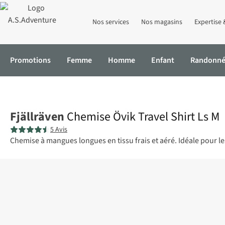
Nos services
Nos magasins
Expertise 
Promotions
Femme
Homme
Enfant
Randonn
Accueil
Chemise Övik Travel Shirt Ls M
Fjällräven
Chemise Övik Travel Shirt Ls M
5 Avis
Chemise à mangues longues en tissu frais et aéré. Idéale pour l