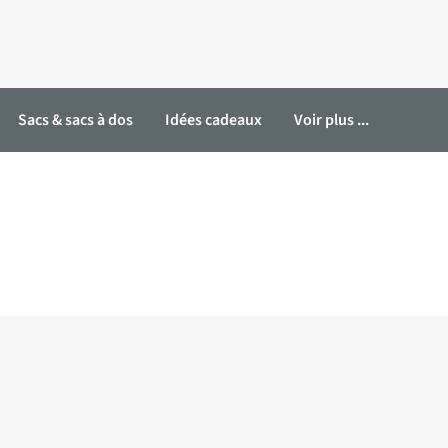
Sacs & sacs à dos
Idées cadeaux
Voir plus ...