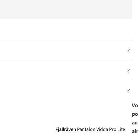
Vo
po
Avis d'experts
au
Fjällräven
Pantalon Vidda Pro Lite
ai