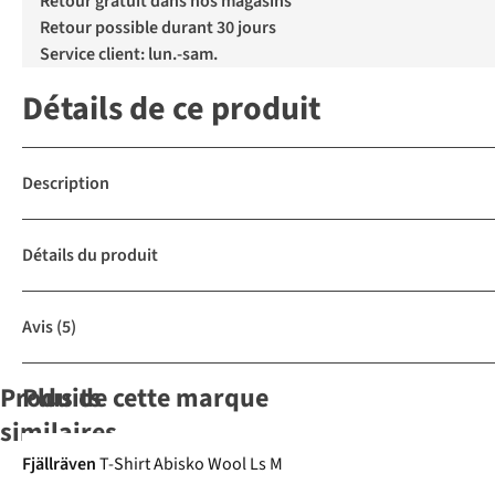
Retour gratuit dans nos magasins
Retour possible durant 30 jours
Service client: lun.-sam.
Détails de ce produit
Description
Détails du produit
Avis
(5)
Produits
Plus de cette marque
Le choix
similaires
A.S.Adventure
Fjällräven
T-Shirt Abisko Wool Ls M