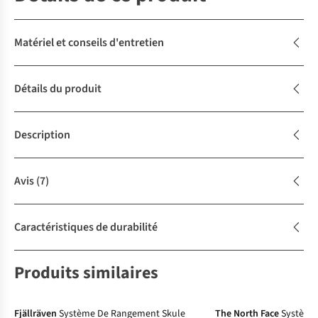
Matériel et conseils d'entretien
Détails du produit
Description
Avis
(7)
Caractéristiques de durabilité
Produits similaires
Le choix A.S.Adventure
Fjällräven
Système De Rangement Skule
The North Face
Système