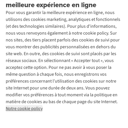
Seconde-main
meilleure expérience en ligne
Entretien & réparations
Nos magasins
Entretien de ski
A.S.Magazine
Garantie
Pour vous garantir la meilleure expérience en ligne, nous
À propos d’A.S.Adventure
Service de lavage
Explore Camp
Contactez-nous
utilisons des cookies marketing, analytiques et fonctionnels
Déclaration d'accessibilité
Entretien de chaussures
Gear Check
(et des technologies similaires). Pour plus d'informations,
Réparation de chaussures
Expertise & conseils
nous vous renvoyons également à notre cookie policy. Sur
Abonnez-vous à la newsletter
Réparation de vêtements
nos sites, des tiers placent parfois des cookies de suivi pour
Retouches
vous montrer des publicités personnalisées en dehors du
Pour les entreprises
Suivez-nous
site web. En outre, des cookies de suivi sont placés par les
réseaux sociaux. En sélectionnant « Accepter tout », vous
acceptez cette option. Pour ne pas avoir à vous poser la
même question à chaque fois, nous enregistrons vos
préférences concernant l’utilisation des cookies sur notre
site Internet pour une durée de deux ans. Vous pouvez
Mentions légales
Politique de confidentialité
modifier vos préférences à tout moment via la politique en
Conditions générales
Cookie Policy
matière de cookies au bas de chaque page du site Internet.
Notre cookie policy
AS Adventure Luxemburg SA,
Boulevard F.W. Raiffeisen 25,
L-2411 Luxembourg
team@asadventure.com
+32 (0)3 828 30 15