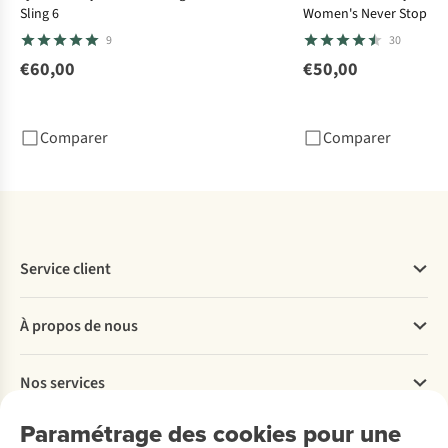
Sling 6
Women's Never Stop Cr
9
30
€60,00
€50,00
Comparer
Comparer
Service client
Questions fréquentes
À propos de nous
Commander
Payer
Travailler chez A.S.Adventure
Nos services
Livraison
Explore More
Retourner
Entreprise responsable
Location / Location sports d’hiver
Paramétrage des cookies pour une
Rétractation d'une commande
Découvrez
À propos d’Ayacucho