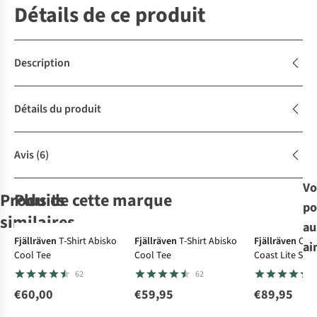
Détails de ce produit
Description
Détails du produit
Avis
(6)
Vo
Produits
Plus de cette marque
po
similaires
au
Fjällräven
T-Shirt Abisko
Fjällräven
T-Shirt Abisko
Fjällräven
Che
ai
Cool Tee
Cool Tee
Coast Lite Shir
Patagonia
Mammut
Patagonia
icebreaker
62
62
Polaire W'S
Polaire
Polaire W'S
Polaire
Retro Pile Jkt
Aconcagua
Classic Retro-X
Womens
€60,00
€59,95
€89,95
7
5
Jkt
Merino 260
€170,00
€180,00
€240,00
€199,95