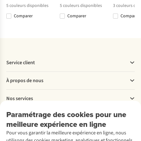
Quantum Iv Ls
5
couleurs disponibles
5
couleurs disponibles
3
couleurs dis
Zip Hood
Comparer
Comparer
Comparer
Comparer
Comparer
Comparer
Comparer
Service client
Questions fréquentes
À propos de nous
Commander
Payer
Travailler chez A.S.Adventure
Nos services
Livraison
Explore More
Retourner
Entreprise responsable
Location / Location sports d’hiver
Paramétrage des cookies pour une
Rétractation d'une commande
Découvrez
À propos d’Ayacucho
Seconde-main
meilleure expérience en ligne
Entretien & réparations
Nos magasins
Entretien de ski
A.S.Magazine
Garantie
Pour vous garantir la meilleure expérience en ligne, nous
À propos d’A.S.Adventure
Service de lavage
Explore Camp
Contactez-nous
utilisons des cookies marketing, analytiques et fonctionnels
Déclaration d'accessibilité