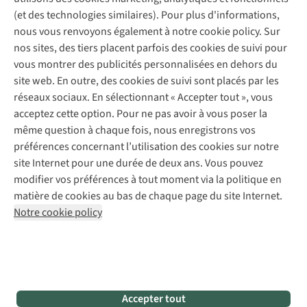
Entretien de chaussures
Gear Check
(et des technologies similaires). Pour plus d'informations,
Réparation de chaussures
Expertise & conseils
nous vous renvoyons également à notre cookie policy. Sur
Abonnez-vous à la newsletter
Réparation de vêtements
nos sites, des tiers placent parfois des cookies de suivi pour
Retouches
vous montrer des publicités personnalisées en dehors du
Pour les entreprises
Suivez-nous
site web. En outre, des cookies de suivi sont placés par les
réseaux sociaux. En sélectionnant « Accepter tout », vous
acceptez cette option. Pour ne pas avoir à vous poser la
même question à chaque fois, nous enregistrons vos
préférences concernant l’utilisation des cookies sur notre
site Internet pour une durée de deux ans. Vous pouvez
Mentions légales
Politique de confidentialité
modifier vos préférences à tout moment via la politique en
Conditions générales
Cookie Policy
matière de cookies au bas de chaque page du site Internet.
Notre cookie policy
AS Adventure Luxemburg SA,
Boulevard F.W. Raiffeisen 25,
L-2411 Luxembourg
team@asadventure.com
+32 (0)3 828 30 15
TVA LU 145.75.057
Accepter tout