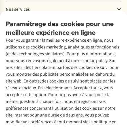
Payer
Travailler chez A.S.Adventure
Nos services
Livraison
Explore More
Retourner
Entreprise responsable
Location / Location sports d’hiver
Paramétrage des cookies pour une
Rétractation d'une commande
Découvrez
À propos d’Ayacucho
Seconde-main
meilleure expérience en ligne
Entretien & réparations
Nos magasins
Entretien de ski
A.S.Magazine
Garantie
Pour vous garantir la meilleure expérience en ligne, nous
À propos d’A.S.Adventure
Service de lavage
Explore Camp
Contactez-nous
utilisons des cookies marketing, analytiques et fonctionnels
Déclaration d'accessibilité
Entretien de chaussures
Gear Check
(et des technologies similaires). Pour plus d'informations,
Réparation de chaussures
Expertise & conseils
nous vous renvoyons également à notre cookie policy. Sur
Abonnez-vous à la newsletter
Réparation de vêtements
nos sites, des tiers placent parfois des cookies de suivi pour
Retouches
vous montrer des publicités personnalisées en dehors du
Pour les entreprises
Suivez-nous
site web. En outre, des cookies de suivi sont placés par les
réseaux sociaux. En sélectionnant « Accepter tout », vous
acceptez cette option. Pour ne pas avoir à vous poser la
même question à chaque fois, nous enregistrons vos
préférences concernant l’utilisation des cookies sur notre
site Internet pour une durée de deux ans. Vous pouvez
Mentions légales
Politique de confidentialité
modifier vos préférences à tout moment via la politique en
Conditions générales
Cookie Policy