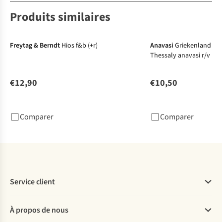
Produits similaires
Freytag & Berndt
Hios f&b (+r)
Anavasi
Griekenland Cent
Thessaly anavasi r/v (r)
€12,90
€10,50
Comparer
Comparer
Service client
Questions fréquentes
À propos de nous
Commander