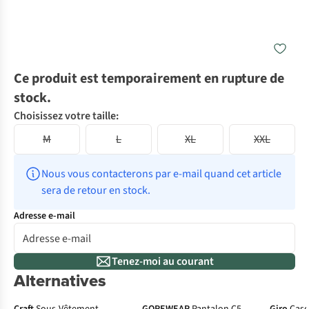
Ce produit est temporairement en rupture de
stock.
Choisissez votre taille:
M
L
XL
XXL
Nous vous contacterons par e-mail quand cet article 
sera de retour en stock.
Adresse e-mail
Tenez-moi au courant
Alternatives
-50%
De