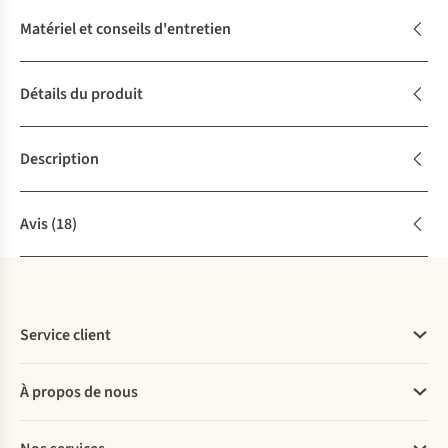
Matériel et conseils d'entretien
Détails du produit
Description
Avis
(18)
Service client
Questions fréquentes
À propos de nous
Commander
Payer
Travailler chez A.S.Adventure