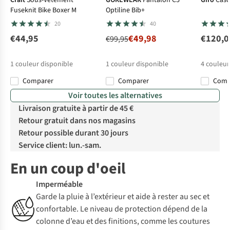
Craft
Sous-Vêtement
GOREWEAR
Pantalon C5
Giro
Casq
Fuseknit Bike Boxer M
Optiline Bib+
20
40
€44,95
€49,98
€120,0
€99,95
1
couleur disponible
1
couleur disponible
4
couleur
Comparer
Comparer
Com
Voir toutes les alternatives
Livraison gratuite à partir de 45 €
Retour gratuit dans nos magasins
Retour possible durant 30 jours
Service client: lun.-sam.
En un coup d'oeil
Imperméable
Garde la pluie à l’extérieur et aide à rester au sec et
confortable. Le niveau de protection dépend de la
colonne d’eau et des finitions, comme les coutures