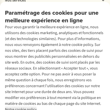
Nos services
Livraison
Explore More
Retourner
Entreprise responsable
Location / Location sports d’hiver
Paramétrage des cookies pour une
Rétractation d'une commande
Découvrez
À propos d’Ayacucho
Seconde-main
meilleure expérience en ligne
Entretien & réparations
Nos magasins
Entretien de ski
A.S.Magazine
Garantie
Pour vous garantir la meilleure expérience en ligne, nous
À propos d’A.S.Adventure
Service de lavage
Explore Camp
Contactez-nous
utilisons des cookies marketing, analytiques et fonctionnels
Déclaration d'accessibilité
Entretien de chaussures
Gear Check
(et des technologies similaires). Pour plus d'informations,
Réparation de chaussures
Expertise & conseils
nous vous renvoyons également à notre cookie policy. Sur
Abonnez-vous à la newsletter
Réparation de vêtements
nos sites, des tiers placent parfois des cookies de suivi pour
Retouches
vous montrer des publicités personnalisées en dehors du
Pour les entreprises
Suivez-nous
site web. En outre, des cookies de suivi sont placés par les
réseaux sociaux. En sélectionnant « Accepter tout », vous
acceptez cette option. Pour ne pas avoir à vous poser la
même question à chaque fois, nous enregistrons vos
préférences concernant l’utilisation des cookies sur notre
site Internet pour une durée de deux ans. Vous pouvez
Mentions légales
Politique de confidentialité
modifier vos préférences à tout moment via la politique en
Conditions générales
Cookie Policy
matière de cookies au bas de chaque page du site Internet.
Notre cookie policy