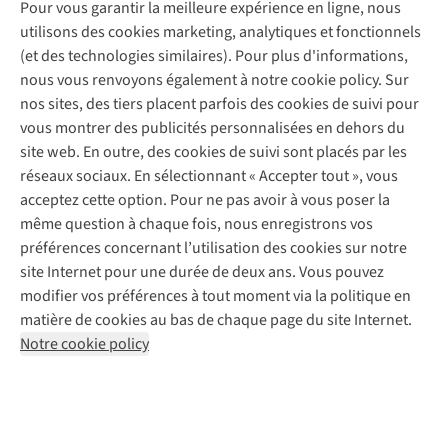
Garantie
Pour vous garantir la meilleure expérience en ligne, nous
À propos d’A.S.Adventure
Service de lavage
Explore Camp
Contactez-nous
utilisons des cookies marketing, analytiques et fonctionnels
Déclaration d'accessibilité
Entretien de chaussures
Gear Check
(et des technologies similaires). Pour plus d'informations,
Réparation de chaussures
Expertise & conseils
nous vous renvoyons également à notre cookie policy. Sur
Abonnez-vous à la newsletter
Réparation de vêtements
nos sites, des tiers placent parfois des cookies de suivi pour
Retouches
vous montrer des publicités personnalisées en dehors du
Pour les entreprises
Suivez-nous
site web. En outre, des cookies de suivi sont placés par les
réseaux sociaux. En sélectionnant « Accepter tout », vous
acceptez cette option. Pour ne pas avoir à vous poser la
même question à chaque fois, nous enregistrons vos
préférences concernant l’utilisation des cookies sur notre
site Internet pour une durée de deux ans. Vous pouvez
Mentions légales
Politique de confidentialité
modifier vos préférences à tout moment via la politique en
Conditions générales
Cookie Policy
matière de cookies au bas de chaque page du site Internet.
Notre cookie policy
AS Adventure Luxemburg SA,
Boulevard F.W. Raiffeisen 25,
L-2411 Luxembourg
team@asadventure.com
+32 (0)3 828 30 15
TVA LU 145.75.057