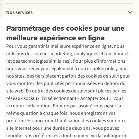
Payer
Travailler chez A.S.Adventure
Nos services
Livraison
Explore More
Retourner
Entreprise responsable
Location / Location sports d’hiver
Paramétrage des cookies pour une
Rétractation d'une commande
Découvrez
À propos d’Ayacucho
Seconde-main
meilleure expérience en ligne
Entretien & réparations
Nos magasins
Entretien de ski
A.S.Magazine
Garantie
Pour vous garantir la meilleure expérience en ligne, nous
À propos d’A.S.Adventure
Service de lavage
Explore Camp
Contactez-nous
utilisons des cookies marketing, analytiques et fonctionnels
Déclaration d'accessibilité
Entretien de chaussures
Gear Check
(et des technologies similaires). Pour plus d'informations,
Réparation de chaussures
Expertise & conseils
nous vous renvoyons également à notre cookie policy. Sur
Abonnez-vous à la newsletter
Réparation de vêtements
nos sites, des tiers placent parfois des cookies de suivi pour
Retouches
vous montrer des publicités personnalisées en dehors du
Pour les entreprises
Suivez-nous
site web. En outre, des cookies de suivi sont placés par les
réseaux sociaux. En sélectionnant « Accepter tout », vous
acceptez cette option. Pour ne pas avoir à vous poser la
même question à chaque fois, nous enregistrons vos
préférences concernant l’utilisation des cookies sur notre
site Internet pour une durée de deux ans. Vous pouvez
Mentions légales
Politique de confidentialité
modifier vos préférences à tout moment via la politique en