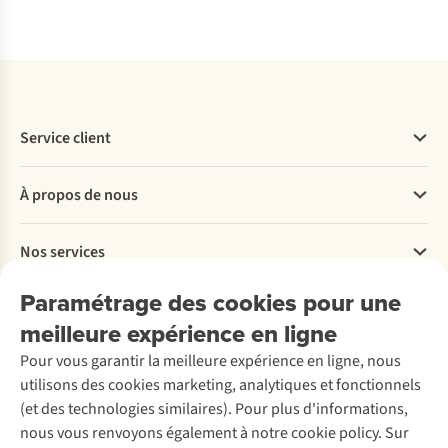
Comparer
Comparer
Comparer
Service client
Questions fréquentes
À propos de nous
Commander
Payer
Travailler chez A.S.Adventure
Nos services
Livraison
Explore More
Retourner
Entreprise responsable
Location / Location sports d’hiver
Paramétrage des cookies pour une
Rétractation d'une commande
Découvrez
À propos d’Ayacucho
Seconde-main
meilleure expérience en ligne
Entretien & réparations
Nos magasins
Entretien de ski
A.S.Magazine
Garantie
Pour vous garantir la meilleure expérience en ligne, nous
À propos d’A.S.Adventure
Service de lavage
Explore Camp
Contactez-nous
utilisons des cookies marketing, analytiques et fonctionnels
Déclaration d'accessibilité
Entretien de chaussures
Gear Check
(et des technologies similaires). Pour plus d'informations,
Réparation de chaussures
Expertise & conseils
nous vous renvoyons également à notre cookie policy. Sur
Abonnez-vous à la newsletter
Réparation de vêtements