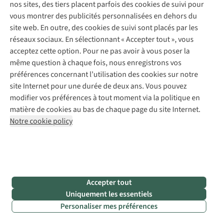
nos sites, des tiers placent parfois des cookies de suivi pour
Retouches
vous montrer des publicités personnalisées en dehors du
Pour les entreprises
Suivez-nous
site web. En outre, des cookies de suivi sont placés par les
réseaux sociaux. En sélectionnant « Accepter tout », vous
acceptez cette option. Pour ne pas avoir à vous poser la
même question à chaque fois, nous enregistrons vos
préférences concernant l’utilisation des cookies sur notre
site Internet pour une durée de deux ans. Vous pouvez
Mentions légales
Politique de confidentialité
modifier vos préférences à tout moment via la politique en
Conditions générales
Cookie Policy
matière de cookies au bas de chaque page du site Internet.
Notre cookie policy
AS Adventure Luxemburg SA,
Boulevard F.W. Raiffeisen 25,
L-2411 Luxembourg
team@asadventure.com
+32 (0)3 828 30 15
TVA LU 145.75.057
Accepter tout
Uniquement les essentiels
Personaliser mes préférences