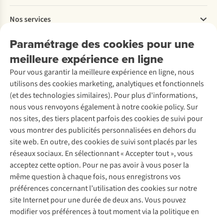
Payer
Travailler chez A.S.Adventure
Nos services
Livraison
Explore More
Retourner
Entreprise responsable
Location / Location sports d’hiver
Paramétrage des cookies pour une
Rétractation d'une commande
Découvrez
À propos d’Ayacucho
Seconde-main
meilleure expérience en ligne
Entretien & réparations
Nos magasins
Entretien de ski
A.S.Magazine
Garantie
Pour vous garantir la meilleure expérience en ligne, nous
À propos d’A.S.Adventure
Service de lavage
Explore Camp
Contactez-nous
utilisons des cookies marketing, analytiques et fonctionnels
Déclaration d'accessibilité
Entretien de chaussures
Gear Check
(et des technologies similaires). Pour plus d'informations,
Réparation de chaussures
Expertise & conseils
nous vous renvoyons également à notre cookie policy. Sur
Abonnez-vous à la newsletter
Réparation de vêtements
nos sites, des tiers placent parfois des cookies de suivi pour
Retouches
vous montrer des publicités personnalisées en dehors du
Pour les entreprises
Suivez-nous
site web. En outre, des cookies de suivi sont placés par les
réseaux sociaux. En sélectionnant « Accepter tout », vous
acceptez cette option. Pour ne pas avoir à vous poser la
même question à chaque fois, nous enregistrons vos
préférences concernant l’utilisation des cookies sur notre
site Internet pour une durée de deux ans. Vous pouvez
Mentions légales
Politique de confidentialité
modifier vos préférences à tout moment via la politique en