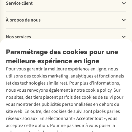
Service client
Questions fréquentes
À propos de nous
Commander
Payer
Travailler chez A.S.Adventure
Nos services
Livraison
Explore More
Retourner
Entreprise responsable
Location / Location sports d’hiver
Paramétrage des cookies pour une
Rétractation d'une commande
Découvrez
À propos d’Ayacucho
Seconde-main
meilleure expérience en ligne
Entretien & réparations
Nos magasins
Entretien de ski
A.S.Magazine
Garantie
Pour vous garantir la meilleure expérience en ligne, nous
À propos d’A.S.Adventure
Service de lavage
Explore Camp
Contactez-nous
utilisons des cookies marketing, analytiques et fonctionnels
Déclaration d'accessibilité
Entretien de chaussures
Gear Check
(et des technologies similaires). Pour plus d'informations,
Réparation de chaussures
Expertise & conseils
nous vous renvoyons également à notre cookie policy. Sur
Abonnez-vous à la newsletter
Réparation de vêtements
nos sites, des tiers placent parfois des cookies de suivi pour
Retouches
vous montrer des publicités personnalisées en dehors du
Pour les entreprises
Suivez-nous
site web. En outre, des cookies de suivi sont placés par les
réseaux sociaux. En sélectionnant « Accepter tout », vous
acceptez cette option. Pour ne pas avoir à vous poser la