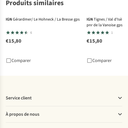
Produits similaires
IGN
Gérardmer/ Le Hohneck / La Bresse gps
IGN
Tignes / Val d'Isère
pnr de la Vanoise gps
6
1
€15,80
€15,80
Comparer
Comparer
Service client
Questions fréquentes
À propos de nous
Commander
Payer
Travailler chez A.S.Adventure