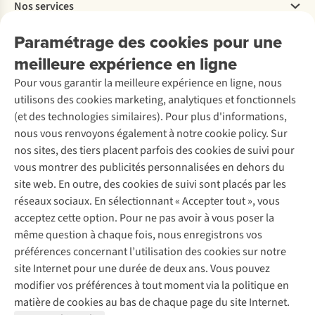
Nos services
Livraison
Explore More
Retourner
Entreprise responsable
Location / Location sports d’hiver
Paramétrage des cookies pour une
Rétractation d'une commande
Découvrez
À propos d’Ayacucho
Seconde-main
meilleure expérience en ligne
Entretien & réparations
Nos magasins
Entretien de ski
A.S.Magazine
Garantie
Pour vous garantir la meilleure expérience en ligne, nous
À propos d’A.S.Adventure
Service de lavage
Explore Camp
Contactez-nous
utilisons des cookies marketing, analytiques et fonctionnels
Déclaration d'accessibilité
Entretien de chaussures
Gear Check
(et des technologies similaires). Pour plus d'informations,
Réparation de chaussures
Expertise & conseils
nous vous renvoyons également à notre cookie policy. Sur
Abonnez-vous à la newsletter
Réparation de vêtements
nos sites, des tiers placent parfois des cookies de suivi pour
Retouches
vous montrer des publicités personnalisées en dehors du
Pour les entreprises
Suivez-nous
site web. En outre, des cookies de suivi sont placés par les
réseaux sociaux. En sélectionnant « Accepter tout », vous
acceptez cette option. Pour ne pas avoir à vous poser la
même question à chaque fois, nous enregistrons vos
préférences concernant l’utilisation des cookies sur notre
site Internet pour une durée de deux ans. Vous pouvez
Mentions légales
Politique de confidentialité
modifier vos préférences à tout moment via la politique en
Conditions générales
Cookie Policy
matière de cookies au bas de chaque page du site Internet.