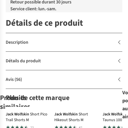
Retour possible durant 30 jours
Service client: lun.-sam.
Détails de ce produit
Description
Détails du produit
Avis
(56)
Vo
Produits
Plus de cette marque
po
Le choix A.S.
similaires
au
-30%
-30%
Jack Wolfskin
Short Pico
Jack Wolfskin
Short
Jack Wolfskin
ai
Trail Shorts M
Hikeout Shorts M
Taunus 100 Fz
Sherpa
Patagonia
Royal Robbins
Ayacucho
23
42