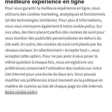
meilleure expérience en ligne
Entretien & réparations
Nos magasins
Entretien de ski
A.S.Magazine
Garantie
Pour vous garantir la meilleure expérience en ligne, nous
À propos d’A.S.Adventure
Service de lavage
Explore Camp
Contactez-nous
utilisons des cookies marketing, analytiques et fonctionnels
Déclaration d'accessibilité
Entretien de chaussures
Gear Check
(et des technologies similaires). Pour plus d'informations,
Réparation de chaussures
Expertise & conseils
nous vous renvoyons également à notre cookie policy. Sur
Abonnez-vous à la newsletter
Réparation de vêtements
nos sites, des tiers placent parfois des cookies de suivi pour
Retouches
vous montrer des publicités personnalisées en dehors du
Pour les entreprises
Suivez-nous
site web. En outre, des cookies de suivi sont placés par les
réseaux sociaux. En sélectionnant « Accepter tout », vous
acceptez cette option. Pour ne pas avoir à vous poser la
même question à chaque fois, nous enregistrons vos
préférences concernant l’utilisation des cookies sur notre
site Internet pour une durée de deux ans. Vous pouvez
Mentions légales
Politique de confidentialité
modifier vos préférences à tout moment via la politique en
Conditions générales
Cookie Policy
matière de cookies au bas de chaque page du site Internet.
Notre cookie policy
AS Adventure Luxemburg SA,
Boulevard F.W. Raiffeisen 25,
L-2411 Luxembourg
team@asadventure.com
+32 (0)3 828 30 15