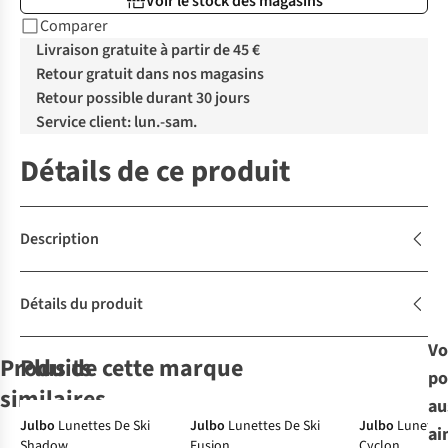
Voir le stock des magasins
Comparer
Livraison gratuite à partir de 45 €
Retour gratuit dans nos magasins
Retour possible durant 30 jours
Service client: lun.-sam.
Détails de ce produit
Description
Détails du produit
Vo
Produits
Plus de cette marque
po
similaires
au
Julbo
Lunettes De Ski
Julbo
Lunettes De Ski
Julbo
Lunettes
ai
Shadow
Fusion
Cyclon