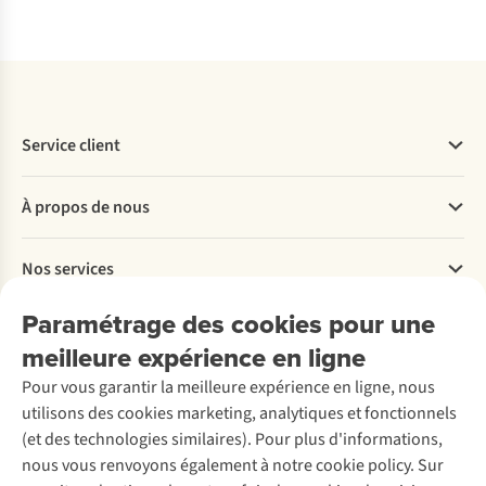
Comparer
Comparer
Comparer
Service client
Questions fréquentes
À propos de nous
Commander
Payer
Travailler chez A.S.Adventure
Nos services
Livraison
Explore More
Retourner
Entreprise responsable
Location / Location sports d’hiver
Paramétrage des cookies pour une
Rétractation d'une commande
Découvrez
À propos d’Ayacucho
Seconde-main
meilleure expérience en ligne
Entretien & réparations
Nos magasins
Entretien de ski
A.S.Magazine
Garantie
Pour vous garantir la meilleure expérience en ligne, nous
À propos d’A.S.Adventure
Service de lavage
Explore Camp
Contactez-nous
utilisons des cookies marketing, analytiques et fonctionnels
Déclaration d'accessibilité
Entretien de chaussures
Gear Check
(et des technologies similaires). Pour plus d'informations,
Réparation de chaussures
Expertise & conseils
nous vous renvoyons également à notre cookie policy. Sur
Abonnez-vous à la newsletter
Réparation de vêtements