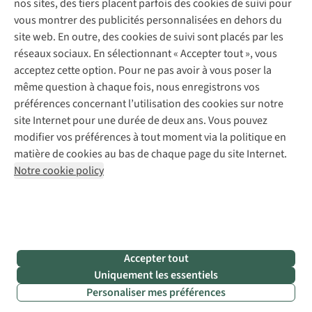
nos sites, des tiers placent parfois des cookies de suivi pour
Retouches
vous montrer des publicités personnalisées en dehors du
Pour les entreprises
Suivez-nous
site web. En outre, des cookies de suivi sont placés par les
réseaux sociaux. En sélectionnant « Accepter tout », vous
acceptez cette option. Pour ne pas avoir à vous poser la
même question à chaque fois, nous enregistrons vos
préférences concernant l’utilisation des cookies sur notre
site Internet pour une durée de deux ans. Vous pouvez
Mentions légales
Politique de confidentialité
modifier vos préférences à tout moment via la politique en
Conditions générales
Cookie Policy
matière de cookies au bas de chaque page du site Internet.
Notre cookie policy
AS Adventure Luxemburg SA,
Boulevard F.W. Raiffeisen 25,
L-2411 Luxembourg
team@asadventure.com
+32 (0)3 828 30 15
TVA LU 145.75.057
Accepter tout
Uniquement les essentiels
Personaliser mes préférences