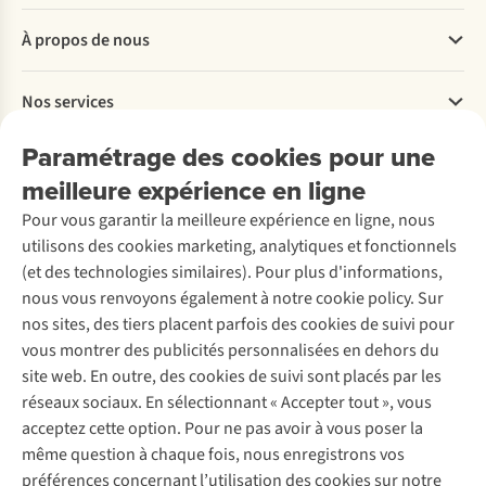
Questions fréquentes
À propos de nous
Commander
Payer
Travailler chez A.S.Adventure
Nos services
Livraison
Explore More
Retourner
Entreprise responsable
Location / Location sports d’hiver
Paramétrage des cookies pour une
Rétractation d'une commande
Découvrez
À propos d’Ayacucho
Seconde-main
meilleure expérience en ligne
Entretien & réparations
Nos magasins
Entretien de ski
A.S.Magazine
Garantie
Pour vous garantir la meilleure expérience en ligne, nous
À propos d’A.S.Adventure
Service de lavage
Explore Camp
Contactez-nous
utilisons des cookies marketing, analytiques et fonctionnels
Déclaration d'accessibilité
Entretien de chaussures
Gear Check
(et des technologies similaires). Pour plus d'informations,
Réparation de chaussures
Expertise & conseils
nous vous renvoyons également à notre cookie policy. Sur
Abonnez-vous à la newsletter
Réparation de vêtements
nos sites, des tiers placent parfois des cookies de suivi pour
Retouches
vous montrer des publicités personnalisées en dehors du
Pour les entreprises
Suivez-nous
site web. En outre, des cookies de suivi sont placés par les
réseaux sociaux. En sélectionnant « Accepter tout », vous
acceptez cette option. Pour ne pas avoir à vous poser la
même question à chaque fois, nous enregistrons vos
préférences concernant l’utilisation des cookies sur notre