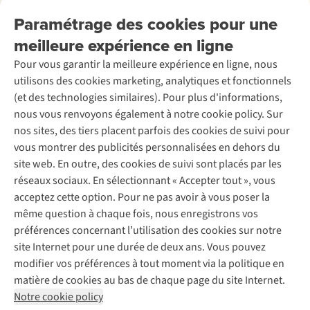
Retourner
Entreprise responsable
Location / Location sports d’hiver
Paramétrage des cookies pour une
Rétractation d'une commande
Découvrez
À propos d’Ayacucho
Seconde-main
meilleure expérience en ligne
Entretien & réparations
Nos magasins
Entretien de ski
A.S.Magazine
Garantie
Pour vous garantir la meilleure expérience en ligne, nous
À propos d’A.S.Adventure
Service de lavage
Explore Camp
Contactez-nous
utilisons des cookies marketing, analytiques et fonctionnels
Déclaration d'accessibilité
Entretien de chaussures
Gear Check
(et des technologies similaires). Pour plus d'informations,
Réparation de chaussures
Expertise & conseils
nous vous renvoyons également à notre cookie policy. Sur
Abonnez-vous à la newsletter
Réparation de vêtements
nos sites, des tiers placent parfois des cookies de suivi pour
Retouches
vous montrer des publicités personnalisées en dehors du
Pour les entreprises
Suivez-nous
site web. En outre, des cookies de suivi sont placés par les
réseaux sociaux. En sélectionnant « Accepter tout », vous
acceptez cette option. Pour ne pas avoir à vous poser la
même question à chaque fois, nous enregistrons vos
préférences concernant l’utilisation des cookies sur notre
site Internet pour une durée de deux ans. Vous pouvez
Mentions légales
Politique de confidentialité
modifier vos préférences à tout moment via la politique en
Conditions générales
Cookie Policy
matière de cookies au bas de chaque page du site Internet.
Notre cookie policy
AS Adventure Luxemburg SA,
Boulevard F.W. Raiffeisen 25,