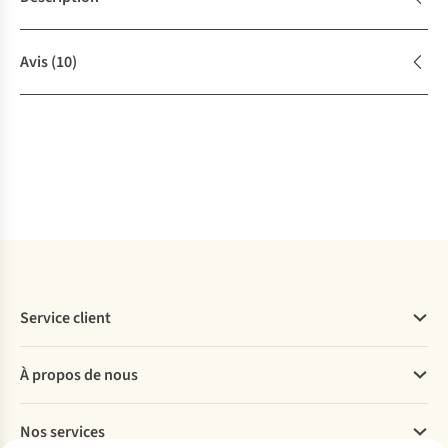
Avis
(10)
Service client
Questions fréquentes
À propos de nous
Commander
Payer
Travailler chez A.S.Adventure
Nos services
Livraison
Explore More