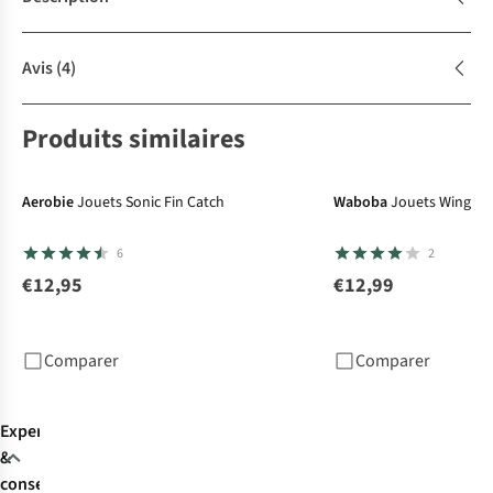
Avis
(4)
Produits similaires
Aerobie
Jouets Sonic Fin Catch
Waboba
Jouets Wingma
6
2
€12,95
€12,99
Comparer
Comparer
Expertise
&
conseils