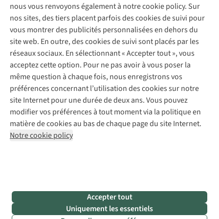
Expertise & conseils
?
plus
et
nous vous renvoyons également à notre cookie policy. Sur
Abonnez-vous à la newsletter
Réparation de vêtements
Nous
septentrionale
préparation
nos sites, des tiers placent parfois des cookies de suivi pour
Retouches
vous
de
mentale.
vous montrer des publicités personnalisées en dehors du
aidons
l’Italie,
Pour les entreprises
Suivez-nous
site web. En outre, des cookies de suivi sont placés par les
à
pour
réseaux sociaux. En sélectionnant « Accepter tout », vous
vous
apprendre
y
à
acceptez cette option. Pour ne pas avoir à vous poser la
retrouver
bien
même question à chaque fois, nous enregistrons vos
dans
se
préférences concernant l’utilisation des cookies sur notre
les
préparer
site Internet pour une durée de deux ans. Vous pouvez
indices
avant
Mentions légales
Politique de confidentialité
modifier vos préférences à tout moment via la politique en
UPF,
de
Conditions générales
Cookie Policy
les
se
matière de cookies au bas de chaque page du site Internet.
matières,
lancer
Notre cookie policy
AS Adventure Luxemburg SA,
Boulevard F.W. Raiffeisen 25,
les
dans
L-2411 Luxembourg
couleurs
une
et
aventure
team@asadventure.com
+32 (0)3 828 30 15
les
en
TVA LU 145.75.057
coupes.
montagne.
Voici
Accepter tout
ses
Uniquement les essentiels
7