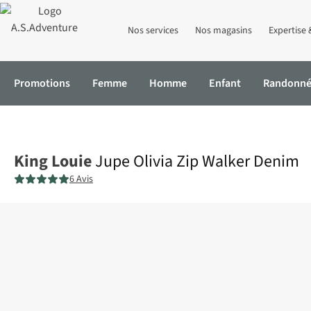
Nos services
Nos magasins
Expertise 
Promotions
Femme
Homme
Enfant
Randonn
Accueil
Jupe Olivia Zip Walker Denim
King Louie
Jupe Olivia Zip Walker Denim
6 Avis