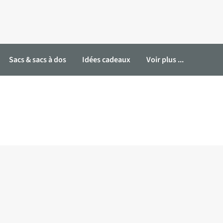
Sacs & sacs à dos
Idées cadeaux
Voir plus ...