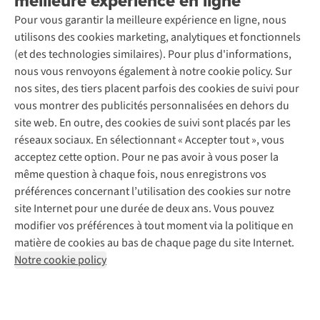
meilleure expérience en ligne
Nos magasins
Entretien de ski
A.S.Magazine
Garantie
Pour vous garantir la meilleure expérience en ligne, nous
À propos d’A.S.Adventure
Service de lavage
Explore Camp
Contactez-nous
utilisons des cookies marketing, analytiques et fonctionnels
Déclaration d'accessibilité
Entretien de chaussures
Gear Check
(et des technologies similaires). Pour plus d'informations,
Réparation de chaussures
Expertise & conseils
nous vous renvoyons également à notre cookie policy. Sur
Abonnez-vous à la newsletter
Réparation de vêtements
nos sites, des tiers placent parfois des cookies de suivi pour
Retouches
vous montrer des publicités personnalisées en dehors du
Pour les entreprises
Suivez-nous
site web. En outre, des cookies de suivi sont placés par les
réseaux sociaux. En sélectionnant « Accepter tout », vous
acceptez cette option. Pour ne pas avoir à vous poser la
même question à chaque fois, nous enregistrons vos
préférences concernant l’utilisation des cookies sur notre
site Internet pour une durée de deux ans. Vous pouvez
Mentions légales
Politique de confidentialité
modifier vos préférences à tout moment via la politique en
Conditions générales
Cookie Policy
matière de cookies au bas de chaque page du site Internet.
Notre cookie policy
AS Adventure Luxemburg SA,
Boulevard F.W. Raiffeisen 25,
L-2411 Luxembourg
team@asadventure.com
+32 (0)3 828 30 15
TVA LU 145.75.057