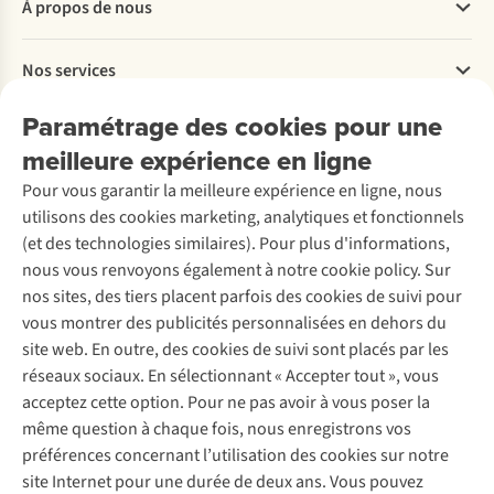
À propos de nous
Commander
Payer
Travailler chez A.S.Adventure
Nos services
Livraison
Explore More
Retourner
Entreprise responsable
Location / Location sports d’hiver
Paramétrage des cookies pour une
Rétractation d'une commande
Découvrez
À propos d’Ayacucho
Seconde-main
meilleure expérience en ligne
Entretien & réparations
Nos magasins
Entretien de ski
A.S.Magazine
Garantie
Pour vous garantir la meilleure expérience en ligne, nous
À propos d’A.S.Adventure
Service de lavage
Explore Camp
Contactez-nous
utilisons des cookies marketing, analytiques et fonctionnels
Déclaration d'accessibilité
Entretien de chaussures
Gear Check
(et des technologies similaires). Pour plus d'informations,
Réparation de chaussures
Expertise & conseils
nous vous renvoyons également à notre cookie policy. Sur
Abonnez-vous à la newsletter
Réparation de vêtements
nos sites, des tiers placent parfois des cookies de suivi pour
Retouches
vous montrer des publicités personnalisées en dehors du
Pour les entreprises
Suivez-nous
site web. En outre, des cookies de suivi sont placés par les
réseaux sociaux. En sélectionnant « Accepter tout », vous
acceptez cette option. Pour ne pas avoir à vous poser la
même question à chaque fois, nous enregistrons vos
préférences concernant l’utilisation des cookies sur notre
site Internet pour une durée de deux ans. Vous pouvez