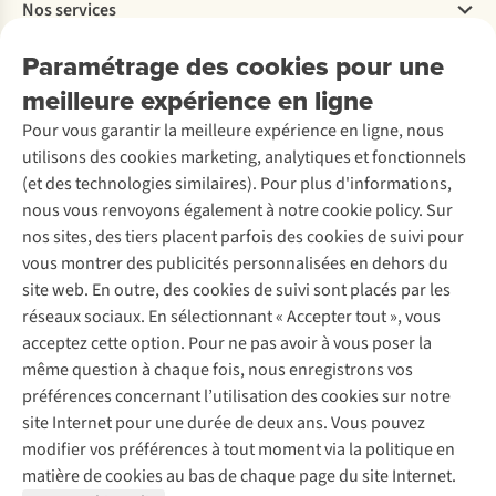
Nos services
Livraison
Explore More
Retourner
Entreprise responsable
Location / Location sports d’hiver
Paramétrage des cookies pour une
Rétractation d'une commande
Découvrez
À propos d’Ayacucho
Seconde-main
meilleure expérience en ligne
Entretien & réparations
Nos magasins
Entretien de ski
A.S.Magazine
Garantie
Pour vous garantir la meilleure expérience en ligne, nous
À propos d’A.S.Adventure
Service de lavage
Explore Camp
Contactez-nous
utilisons des cookies marketing, analytiques et fonctionnels
Déclaration d'accessibilité
Entretien de chaussures
Gear Check
(et des technologies similaires). Pour plus d'informations,
Réparation de chaussures
Expertise & conseils
nous vous renvoyons également à notre cookie policy. Sur
Abonnez-vous à la newsletter
Réparation de vêtements
nos sites, des tiers placent parfois des cookies de suivi pour
Retouches
vous montrer des publicités personnalisées en dehors du
Pour les entreprises
Suivez-nous
site web. En outre, des cookies de suivi sont placés par les
réseaux sociaux. En sélectionnant « Accepter tout », vous
acceptez cette option. Pour ne pas avoir à vous poser la
même question à chaque fois, nous enregistrons vos
préférences concernant l’utilisation des cookies sur notre
site Internet pour une durée de deux ans. Vous pouvez
Mentions légales
Politique de confidentialité
modifier vos préférences à tout moment via la politique en
Conditions générales
Cookie Policy
matière de cookies au bas de chaque page du site Internet.