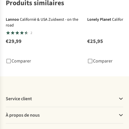
Produits similaires
Lannoo
Californië & USA Zuidwest - on the
Lonely Planet
California
road
2
€29,99
€25,95
Comparer
Comparer
Service client
Questions fréquentes
À propos de nous
Commander
Payer
Travailler chez A.S.Adventure