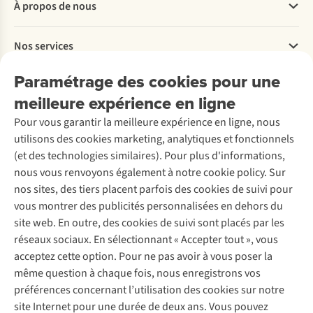
À propos de nous
Commander
Payer
Travailler chez A.S.Adventure
Nos services
Livraison
Explore More
Retourner
Entreprise responsable
Location / Location sports d’hiver
Paramétrage des cookies pour une
Rétractation d'une commande
Découvrez
À propos d’Ayacucho
Seconde-main
meilleure expérience en ligne
Entretien & réparations
Nos magasins
Entretien de ski
A.S.Magazine
Garantie
Pour vous garantir la meilleure expérience en ligne, nous
À propos d’A.S.Adventure
Service de lavage
Explore Camp
Contactez-nous
utilisons des cookies marketing, analytiques et fonctionnels
Déclaration d'accessibilité
Entretien de chaussures
Gear Check
(et des technologies similaires). Pour plus d'informations,
Réparation de chaussures
Expertise & conseils
nous vous renvoyons également à notre cookie policy. Sur
Abonnez-vous à la newsletter
Réparation de vêtements
nos sites, des tiers placent parfois des cookies de suivi pour
Retouches
vous montrer des publicités personnalisées en dehors du
Pour les entreprises
Suivez-nous
site web. En outre, des cookies de suivi sont placés par les
réseaux sociaux. En sélectionnant « Accepter tout », vous
acceptez cette option. Pour ne pas avoir à vous poser la
même question à chaque fois, nous enregistrons vos
préférences concernant l’utilisation des cookies sur notre
site Internet pour une durée de deux ans. Vous pouvez