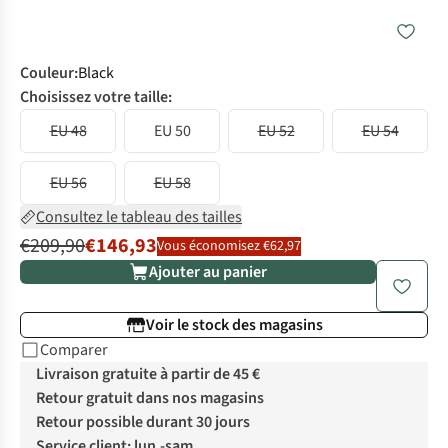
Couleur
:
Black
Choisissez votre taille:
EU 48
EU 50
EU 52
EU 54
EU 56
EU 58
Consultez le tableau des tailles
€209,90
€146,93
Vous économisez €62,97
Ajouter au panier
Voir le stock des magasins
Comparer
Livraison gratuite à partir de 45 €
Retour gratuit dans nos magasins
Retour possible durant 30 jours
Service client: lun.-sam.