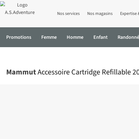
Nos services
Nos magasins
Expertise 
Promotions
Femme
Homme
Enfant
Randonn
Accueil
Accessoire Cartridge Refillable 207 Bar Alu Empty
Mammut
Accessoire Cartridge Refillable 