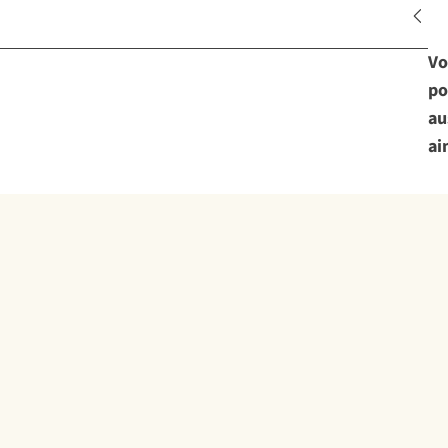
Vo
po
au
ai