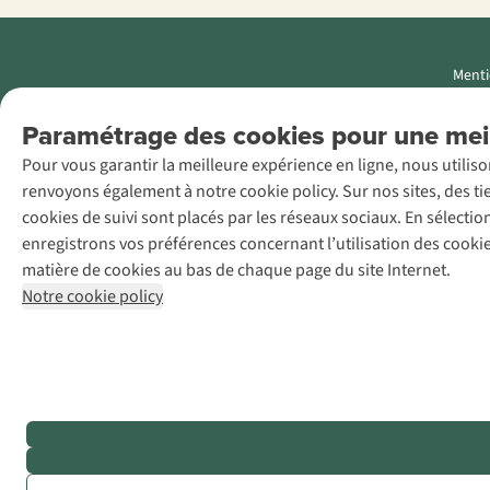
Menti
AS Adventure
Paramétrage des cookies pour une meil
Luxemburg SA,
Pour vous garantir la meilleure expérience en ligne, nous utilis
Boulevard F.W.
renvoyons également à notre cookie policy. Sur nos sites, des ti
Raiffeisen 25, L-
cookies de suivi sont placés par les réseaux sociaux. En sélecti
2411
enregistrons vos préférences concernant l’utilisation des cooki
Luxembourg
matière de cookies au bas de chaque page du site Internet.
+32 (0)3 828
Notre cookie policy
30 15
team@asadventure.com
TVA LU
145.75.057