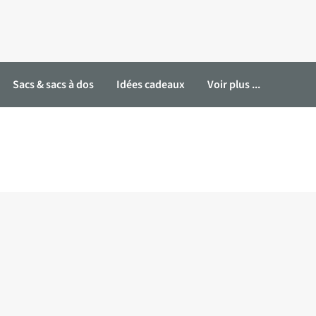
Sacs & sacs à dos
Idées cadeaux
Voir plus ...