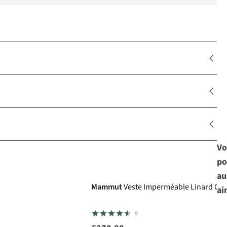
Vo
po
au
Mammut
Veste Imperméable Linard Gui
ai
9