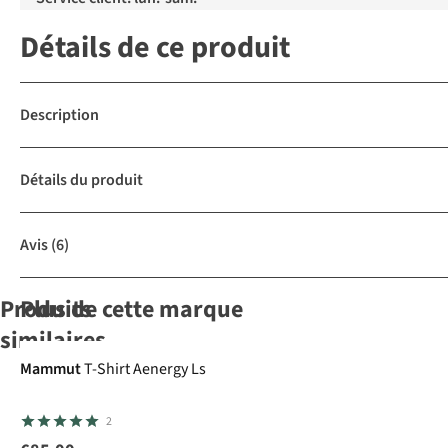
Détails de ce produit
Description
Détails du produit
Avis
(6)
Produits
Plus de cette marque
Avis
similaires
d'experts
Mammut
T-Shirt Aenergy Ls
Mammut
Penfield
Fjällräven
Fjällräven
2
Polaire
Polaire
Polaire Buck
Polaire