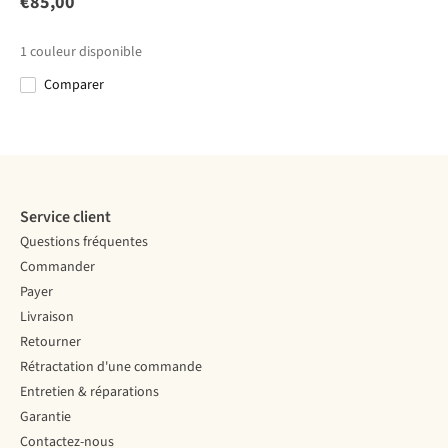
Aconcagua
Mattwa
Värmland
€85,00
6
20
Ml Jacket
Jacket
Fleece Jacket
€180,00
€160,00
€180,00
€220,00
M
1
couleur disponible
Comparer
Comparer
Comparer
Comparer
Comparer
Service client
Questions fréquentes
Commander
Payer
Livraison
Retourner
Rétractation d'une commande
Entretien & réparations
Garantie
Contactez-nous