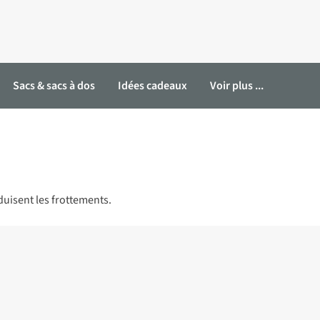
Sacs & sacs à dos
Idées cadeaux
Voir plus ...
éduisent les frottements.