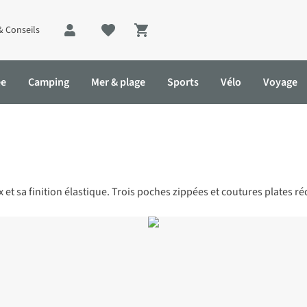
& Conseils
Shopping cart
ée
Camping
Mer & plage
Sports
Vélo
Voyage
x et sa finition élastique. Trois poches zippées et coutures plates r