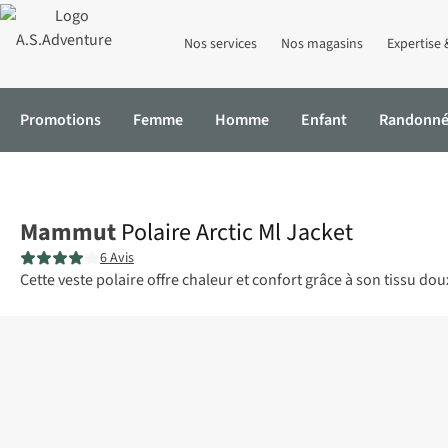
Nos services
Nos magasins
Expertise 
Promotions
Femme
Homme
Enfant
Randonn
Accueil
Polaire Arctic Ml Jacket
Mammut
Polaire Arctic Ml Jacket
6 Avis
Cette veste polaire offre chaleur et confort grâce à son tissu dou