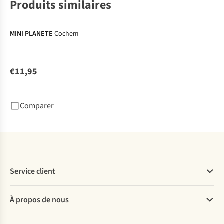
Produits similaires
MINI PLANETE
Cochem
€11,95
Comparer
Service client
Questions fréquentes
À propos de nous
Commander
Payer
Travailler chez A.S.Adventure