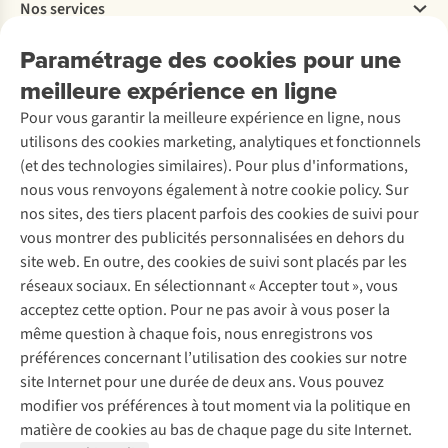
Nos services
Livraison
Explore More
Retourner
Entreprise responsable
Location / Location sports d’hiver
Paramétrage des cookies pour une
Rétractation d'une commande
Découvrez
À propos d’Ayacucho
Seconde-main
meilleure expérience en ligne
Entretien & réparations
Nos magasins
Entretien de ski
A.S.Magazine
Garantie
Pour vous garantir la meilleure expérience en ligne, nous
À propos d’A.S.Adventure
Service de lavage
Explore Camp
Contactez-nous
utilisons des cookies marketing, analytiques et fonctionnels
Déclaration d'accessibilité
Entretien de chaussures
Gear Check
(et des technologies similaires). Pour plus d'informations,
Réparation de chaussures
Expertise & conseils
nous vous renvoyons également à notre cookie policy. Sur
Abonnez-vous à la newsletter
Réparation de vêtements
nos sites, des tiers placent parfois des cookies de suivi pour
Retouches
vous montrer des publicités personnalisées en dehors du
Pour les entreprises
Suivez-nous
site web. En outre, des cookies de suivi sont placés par les
réseaux sociaux. En sélectionnant « Accepter tout », vous
acceptez cette option. Pour ne pas avoir à vous poser la
même question à chaque fois, nous enregistrons vos
préférences concernant l’utilisation des cookies sur notre
site Internet pour une durée de deux ans. Vous pouvez
Mentions légales
Politique de confidentialité
modifier vos préférences à tout moment via la politique en
Conditions générales
Cookie Policy
matière de cookies au bas de chaque page du site Internet.