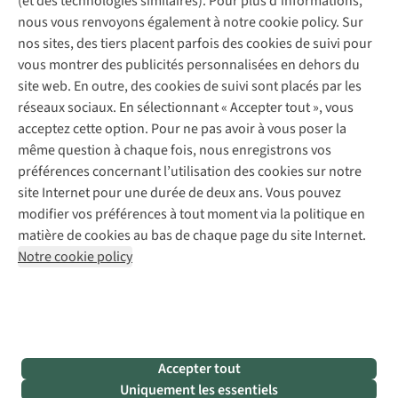
(et des technologies similaires). Pour plus d'informations,
Réparation de chaussures
Expertise & conseils
nous vous renvoyons également à notre cookie policy. Sur
Abonnez-vous à la newsletter
Réparation de vêtements
nos sites, des tiers placent parfois des cookies de suivi pour
Retouches
vous montrer des publicités personnalisées en dehors du
Pour les entreprises
Suivez-nous
site web. En outre, des cookies de suivi sont placés par les
réseaux sociaux. En sélectionnant « Accepter tout », vous
acceptez cette option. Pour ne pas avoir à vous poser la
même question à chaque fois, nous enregistrons vos
préférences concernant l’utilisation des cookies sur notre
site Internet pour une durée de deux ans. Vous pouvez
Mentions légales
Politique de confidentialité
modifier vos préférences à tout moment via la politique en
Conditions générales
Cookie Policy
matière de cookies au bas de chaque page du site Internet.
Notre cookie policy
AS Adventure Luxemburg SA,
Boulevard F.W. Raiffeisen 25,
L-2411 Luxembourg
team@asadventure.com
+32 (0)3 828 30 15
TVA LU 145.75.057
Accepter tout
Uniquement les essentiels