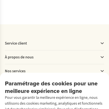
Comparer
Comparer
Comparer
Comparer
Service client
Questions fréquentes
À propos de nous
Commander
Payer
Travailler chez A.S.Adventure
Nos services
Livraison
Explore More
Retourner
Entreprise responsable
Location / Location sports d’hiver
Paramétrage des cookies pour une
Rétractation d'une commande
Découvrez
À propos d’Ayacucho
Seconde-main
meilleure expérience en ligne
Entretien & réparations
Nos magasins
Entretien de ski
A.S.Magazine
Garantie
Pour vous garantir la meilleure expérience en ligne, nous
À propos d’A.S.Adventure
Service de lavage
Explore Camp
Contactez-nous
utilisons des cookies marketing, analytiques et fonctionnels
Déclaration d'accessibilité
Entretien de chaussures
Gear Check