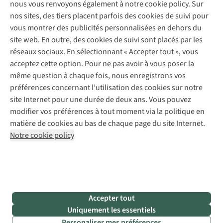
Expertise & conseils
nous vous renvoyons également à notre cookie policy. Sur
Abonnez-vous à la newsletter
Réparation de vêtements
nos sites, des tiers placent parfois des cookies de suivi pour
Retouches
vous montrer des publicités personnalisées en dehors du
Pour les entreprises
Suivez-nous
site web. En outre, des cookies de suivi sont placés par les
réseaux sociaux. En sélectionnant « Accepter tout », vous
acceptez cette option. Pour ne pas avoir à vous poser la
même question à chaque fois, nous enregistrons vos
préférences concernant l’utilisation des cookies sur notre
site Internet pour une durée de deux ans. Vous pouvez
Mentions légales
Politique de confidentialité
modifier vos préférences à tout moment via la politique en
Conditions générales
Cookie Policy
matière de cookies au bas de chaque page du site Internet.
Notre cookie policy
AS Adventure Luxemburg SA,
Boulevard F.W. Raiffeisen 25,
L-2411 Luxembourg
team@asadventure.com
+32 (0)3 828 30 15
TVA LU 145.75.057
Accepter tout
Uniquement les essentiels
Personaliser mes préférences