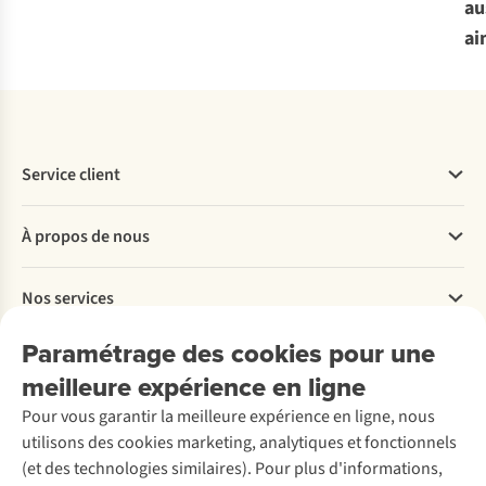
au
ai
Service client
Questions fréquentes
À propos de nous
Commander
Payer
Travailler chez A.S.Adventure
Nos services
Livraison
Explore More
Retourner
Entreprise responsable
Location / Location sports d’hiver
Paramétrage des cookies pour une
Rétractation d'une commande
Découvrez
À propos d’Ayacucho
Seconde-main
meilleure expérience en ligne
Entretien & réparations
Nos magasins
Entretien de ski
A.S.Magazine
Garantie
Pour vous garantir la meilleure expérience en ligne, nous
À propos d’A.S.Adventure
Service de lavage
Explore Camp
Contactez-nous
utilisons des cookies marketing, analytiques et fonctionnels
Déclaration d'accessibilité
Entretien de chaussures
Gear Check
(et des technologies similaires). Pour plus d'informations,
Réparation de chaussures