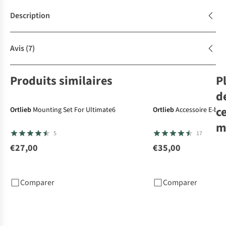
Description
Avis
(7)
Produits similaires
P
d
c
Ortlieb
Mounting Set For Ultimate6
Ortlieb
Accessoire E-bik
m
Le
5
17
A
€27,00
€35,00
Ort
Vél
Rol
Comparer
Comparer
€1
4
c