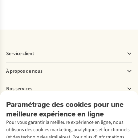
dis
%
Service client
Questions fréquentes
À propos de nous
Commander
Payer
Travailler chez A.S.Adventure
Nos services
Livraison
Explore More
Retourner
Entreprise responsable
Location / Location sports d’hiver
Paramétrage des cookies pour une
Rétractation d'une commande
Découvrez
À propos d’Ayacucho
Seconde-main
meilleure expérience en ligne
Entretien & réparations
Nos magasins
Entretien de ski
A.S.Magazine
Garantie
Pour vous garantir la meilleure expérience en ligne, nous
À propos d’A.S.Adventure
Service de lavage
Explore Camp
Contactez-nous
utilisons des cookies marketing, analytiques et fonctionnels
Déclaration d'accessibilité
Entretien de chaussures
Gear Check
(et des technologies similaires). Pour plus d'informations,