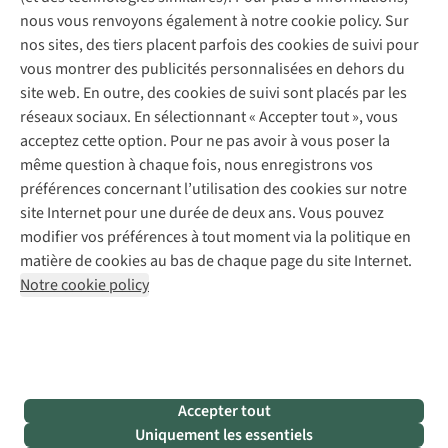
Réparation de chaussures
Expertise & conseils
nous vous renvoyons également à notre cookie policy. Sur
Abonnez-vous à la newsletter
Réparation de vêtements
nos sites, des tiers placent parfois des cookies de suivi pour
Retouches
vous montrer des publicités personnalisées en dehors du
Pour les entreprises
Suivez-nous
site web. En outre, des cookies de suivi sont placés par les
réseaux sociaux. En sélectionnant « Accepter tout », vous
acceptez cette option. Pour ne pas avoir à vous poser la
même question à chaque fois, nous enregistrons vos
préférences concernant l’utilisation des cookies sur notre
site Internet pour une durée de deux ans. Vous pouvez
Mentions légales
Politique de confidentialité
modifier vos préférences à tout moment via la politique en
Conditions générales
Cookie Policy
matière de cookies au bas de chaque page du site Internet.
Notre cookie policy
AS Adventure Luxemburg SA,
Boulevard F.W. Raiffeisen 25,
L-2411 Luxembourg
team@asadventure.com
+32 (0)3 828 30 15
TVA LU 145.75.057
Accepter tout
Uniquement les essentiels