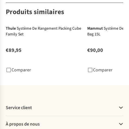
Produits similaires
Thule
Système De Rangement Packing Cube
Mammut
Système De R
Family Set
Bag 15L
€89,95
€90,00
Comparer
Comparer
Service client
Questions fréquentes
À propos de nous
Commander