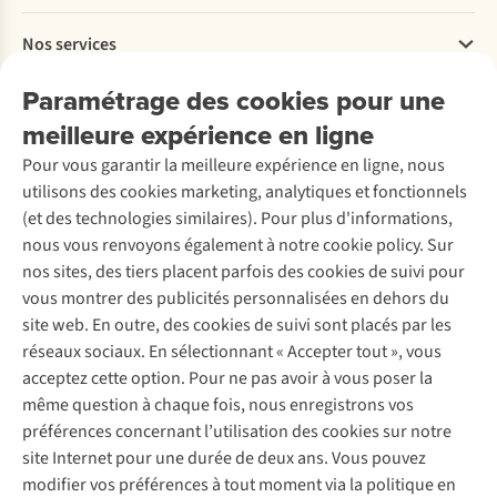
Payer
Travailler chez A.S.Adventure
Nos services
Livraison
Explore More
Retourner
Entreprise responsable
Location / Location sports d’hiver
Paramétrage des cookies pour une
Rétractation d'une commande
Découvrez
À propos d’Ayacucho
Seconde-main
meilleure expérience en ligne
Entretien & réparations
Nos magasins
Entretien de ski
A.S.Magazine
Garantie
Pour vous garantir la meilleure expérience en ligne, nous
À propos d’A.S.Adventure
Service de lavage
Explore Camp
Contactez-nous
utilisons des cookies marketing, analytiques et fonctionnels
Déclaration d'accessibilité
Entretien de chaussures
Gear Check
(et des technologies similaires). Pour plus d'informations,
Réparation de chaussures
Expertise & conseils
nous vous renvoyons également à notre cookie policy. Sur
Abonnez-vous à la newsletter
Réparation de vêtements
nos sites, des tiers placent parfois des cookies de suivi pour
Retouches
vous montrer des publicités personnalisées en dehors du
Pour les entreprises
Suivez-nous
site web. En outre, des cookies de suivi sont placés par les
réseaux sociaux. En sélectionnant « Accepter tout », vous
acceptez cette option. Pour ne pas avoir à vous poser la
même question à chaque fois, nous enregistrons vos
préférences concernant l’utilisation des cookies sur notre
site Internet pour une durée de deux ans. Vous pouvez
Mentions légales
Politique de confidentialité
modifier vos préférences à tout moment via la politique en