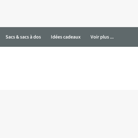
Sacs & sacs à dos
Idées cadeaux
Voir plus ...