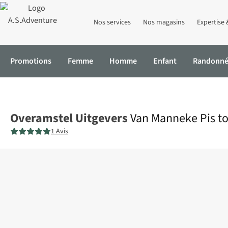
Nos services
Nos magasins
Expertise 
Promotions
Femme
Homme
Enfant
Randonn
Accueil
Van Manneke Pis tot de Betoverende Haas
Overamstel Uitgevers
Van Manneke Pis t
1 Avis