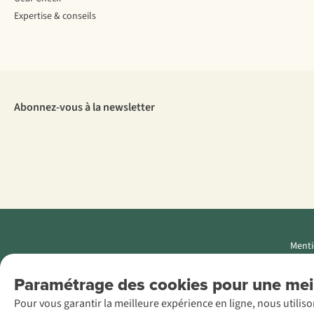
Expertise & conseils
Abonnez-vous à la newsletter
Menti
AS Adventure
Paramétrage des cookies pour une meil
Luxemburg SA,
Pour vous garantir la meilleure expérience en ligne, nous utilis
Boulevard F.W.