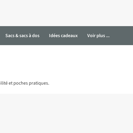
Sacs & sacs à dos
Idées cadeaux
Voir plus ...
lité et poches pratiques.