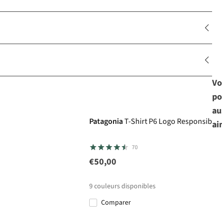
Vo
po
au
Patagonia
T-Shirt P6 Logo Responsibilit
ai
70
€50,00
9
couleurs disponibles
Comparer