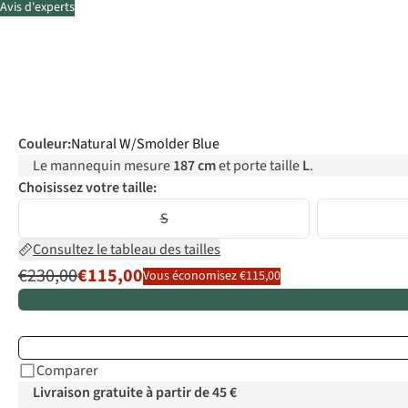
Avis d'experts
Couleur
:
Natural W/Smolder Blue
Le mannequin mesure
187 cm
et porte taille
L
.
Choisissez votre taille:
S
Consultez le tableau des tailles
€230,00
€115,00
Vous économisez €115,00
Comparer
Livraison gratuite à partir de 45 €