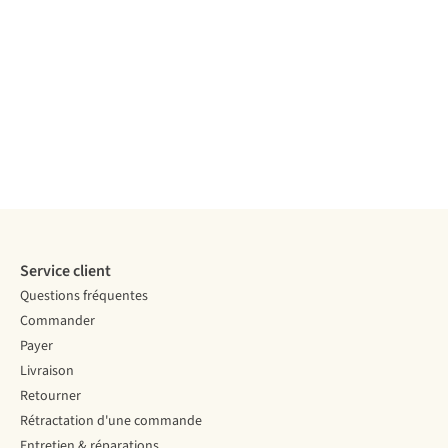
Coupe-Vent
Imperméable
Imperméable
Imperméable
Imperméable
Résistant au
Imperméable
vent
Résistant au
Résistant au
Résistant au
vent
vent
vent
Résistant au
vent
Comparer
Comparer
Comparer
Comparer
Comparer
Service client
Questions fréquentes
Commander
Payer
Livraison
Retourner
Rétractation d'une commande
Entretien & réparations