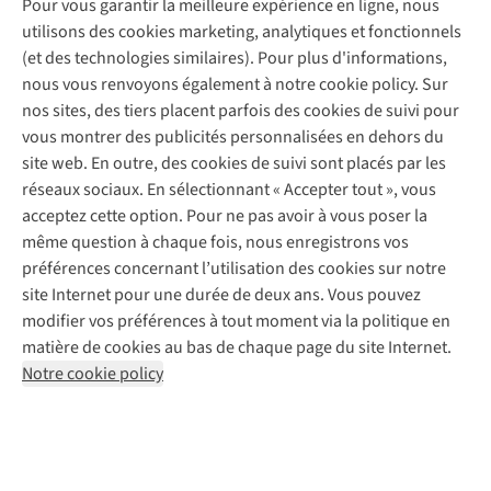
Pour vous garantir la meilleure expérience en ligne, nous
À propos d’A.S.Adventure
Service de lavage
Explore Camp
Contactez-nous
utilisons des cookies marketing, analytiques et fonctionnels
Déclaration d'accessibilité
Entretien de chaussures
Gear Check
(et des technologies similaires). Pour plus d'informations,
Réparation de chaussures
Expertise & conseils
nous vous renvoyons également à notre cookie policy. Sur
Abonnez-vous à la newsletter
Réparation de vêtements
nos sites, des tiers placent parfois des cookies de suivi pour
Retouches
vous montrer des publicités personnalisées en dehors du
Pour les entreprises
Suivez-nous
site web. En outre, des cookies de suivi sont placés par les
réseaux sociaux. En sélectionnant « Accepter tout », vous
acceptez cette option. Pour ne pas avoir à vous poser la
même question à chaque fois, nous enregistrons vos
préférences concernant l’utilisation des cookies sur notre
site Internet pour une durée de deux ans. Vous pouvez
Mentions légales
Politique de confidentialité
modifier vos préférences à tout moment via la politique en
Conditions générales
Cookie Policy
matière de cookies au bas de chaque page du site Internet.
Notre cookie policy
AS Adventure Luxemburg SA,
Boulevard F.W. Raiffeisen 25,
L-2411 Luxembourg
team@asadventure.com
+32 (0)3 828 30 15
TVA LU 145.75.057