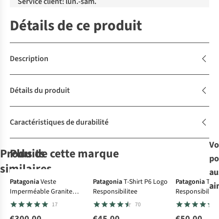
Service client: lun.-sam.
Détails de ce produit
Description
Détails du produit
Caractéristiques de durabilité
Vo
Produits
Plus de cette marque
po
similaires
au
Patagonia
Veste
Patagonia
T-Shirt P6 Logo
Patagonia
T-Sh
ai
Imperméable Granite
Responsibilitee
Responsibilite
Rab
Patagonia
Polaire
Kappy Design
Patagonia
Pull
Crest 3L Jacket
17
70
Ascendor
Boardshort
Pull Sunrise
Polaire M'S
Hoody
Logo Uprisal
Fleece Button
Micro D
€300,00
€45,00
€50,00