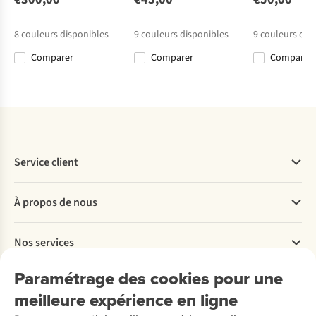
1
1
Hoodie
Crewneck
€130,00
€100,00
€105,00
€90,00
8
couleurs disponibles
9
couleurs disponibles
9
couleurs dis
Comparer
Comparer
Comparer
Comparer
Comparer
Comparer
Comparer
Service client
Questions fréquentes
À propos de nous
Commander
Payer
Travailler chez A.S.Adventure
Nos services
Livraison
Explore More
Retourner
Entreprise responsable
Location / Location sports d’hiver
Paramétrage des cookies pour une
Rétractation d'une commande
Découvrez
À propos d’Ayacucho
Seconde-main
meilleure expérience en ligne
Entretien & réparations
Nos magasins
Entretien de ski
A.S.Magazine
Garantie