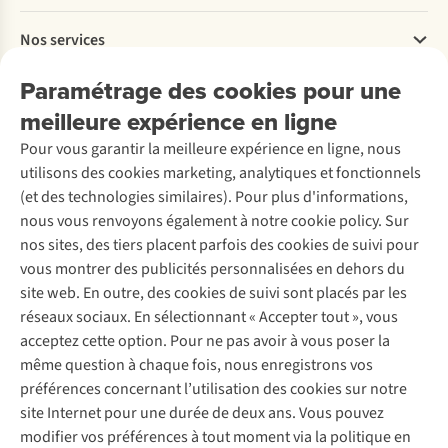
Payer
Travailler chez A.S.Adventure
Nos services
Livraison
Explore More
Retourner
Entreprise responsable
Location / Location sports d’hiver
Paramétrage des cookies pour une
Rétractation d'une commande
Découvrez
À propos d’Ayacucho
Seconde-main
meilleure expérience en ligne
Entretien & réparations
Nos magasins
Entretien de ski
A.S.Magazine
Garantie
Pour vous garantir la meilleure expérience en ligne, nous
À propos d’A.S.Adventure
Service de lavage
Explore Camp
Contactez-nous
utilisons des cookies marketing, analytiques et fonctionnels
Déclaration d'accessibilité
Entretien de chaussures
Gear Check
(et des technologies similaires). Pour plus d'informations,
Réparation de chaussures
Expertise & conseils
nous vous renvoyons également à notre cookie policy. Sur
Abonnez-vous à la newsletter
Réparation de vêtements
nos sites, des tiers placent parfois des cookies de suivi pour
Retouches
vous montrer des publicités personnalisées en dehors du
Pour les entreprises
Suivez-nous
site web. En outre, des cookies de suivi sont placés par les
réseaux sociaux. En sélectionnant « Accepter tout », vous
acceptez cette option. Pour ne pas avoir à vous poser la
même question à chaque fois, nous enregistrons vos
préférences concernant l’utilisation des cookies sur notre
site Internet pour une durée de deux ans. Vous pouvez
Mentions légales
Politique de confidentialité
modifier vos préférences à tout moment via la politique en