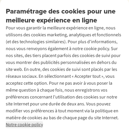
Retourner
Entreprise responsable
Location / Location sports d’hiver
Paramétrage des cookies pour une
Rétractation d'une commande
Découvrez
À propos d’Ayacucho
Seconde-main
meilleure expérience en ligne
Entretien & réparations
Nos magasins
Entretien de ski
A.S.Magazine
Garantie
Pour vous garantir la meilleure expérience en ligne, nous
À propos d’A.S.Adventure
Service de lavage
Explore Camp
Contactez-nous
utilisons des cookies marketing, analytiques et fonctionnels
Déclaration d'accessibilité
Entretien de chaussures
Gear Check
(et des technologies similaires). Pour plus d'informations,
Réparation de chaussures
Expertise & conseils
nous vous renvoyons également à notre cookie policy. Sur
Abonnez-vous à la newsletter
Réparation de vêtements
nos sites, des tiers placent parfois des cookies de suivi pour
Retouches
vous montrer des publicités personnalisées en dehors du
Pour les entreprises
Suivez-nous
site web. En outre, des cookies de suivi sont placés par les
réseaux sociaux. En sélectionnant « Accepter tout », vous
acceptez cette option. Pour ne pas avoir à vous poser la
même question à chaque fois, nous enregistrons vos
préférences concernant l’utilisation des cookies sur notre
site Internet pour une durée de deux ans. Vous pouvez
Mentions légales
Politique de confidentialité
modifier vos préférences à tout moment via la politique en
Conditions générales
Cookie Policy
matière de cookies au bas de chaque page du site Internet.
Notre cookie policy
AS Adventure Luxemburg SA,
Boulevard F.W. Raiffeisen 25,