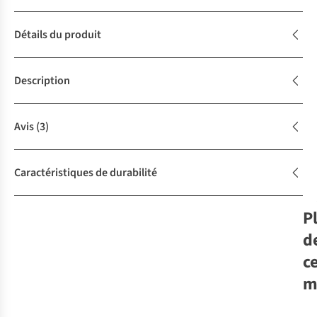
Détails du produit
Description
Avis
(3)
Caractéristiques de durabilité
P
d
c
m