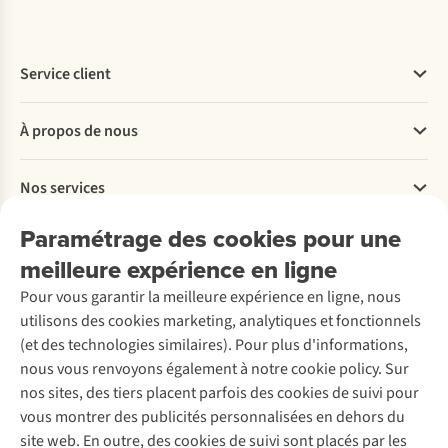
Service client
Questions fréquentes
À propos de nous
Commander
Payer
Travailler chez A.S.Adventure
Nos services
Livraison
Explore More
Retourner
Entreprise responsable
Location / Location sports d’hiver
Paramétrage des cookies pour une
Rétractation d'une commande
Découvrez
À propos d’Ayacucho
Seconde-main
meilleure expérience en ligne
Entretien & réparations
Nos magasins
Entretien de ski
A.S.Magazine
Garantie
Pour vous garantir la meilleure expérience en ligne, nous
À propos d’A.S.Adventure
Service de lavage
Explore Camp
Contactez-nous
utilisons des cookies marketing, analytiques et fonctionnels
Déclaration d'accessibilité
Entretien de chaussures
Gear Check
(et des technologies similaires). Pour plus d'informations,
Réparation de chaussures
Expertise & conseils
nous vous renvoyons également à notre cookie policy. Sur
Abonnez-vous à la newsletter
Réparation de vêtements
nos sites, des tiers placent parfois des cookies de suivi pour
Retouches
vous montrer des publicités personnalisées en dehors du
Pour les entreprises
Suivez-nous
site web. En outre, des cookies de suivi sont placés par les