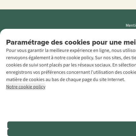
Menti
AS Adventure
Paramétrage des cookies pour une meil
Luxemburg SA,
Pour vous garantir la meilleure expérience en ligne, nous utilis
Boulevard F.W.
renvoyons également à notre cookie policy. Sur nos sites, des ti
Raiffeisen 25, L-
cookies de suivi sont placés par les réseaux sociaux. En sélecti
2411
enregistrons vos préférences concernant l’utilisation des cooki
Luxembourg
matière de cookies au bas de chaque page du site Internet.
+32 (0)3 828
Notre cookie policy
30 15
team@asadventure.com
TVA LU
145.75.057