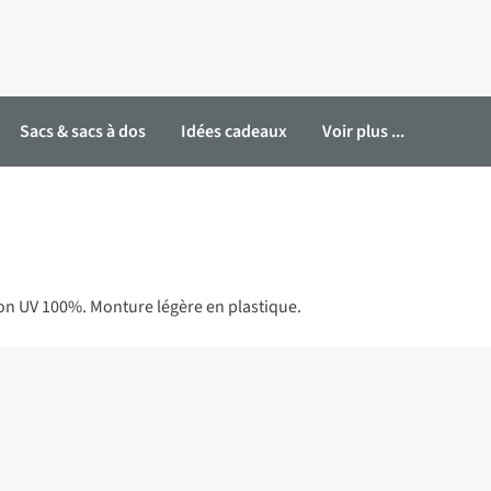
Sacs & sacs à dos
Idées cadeaux
Voir plus ...
ion UV 100%. Monture légère en plastique.