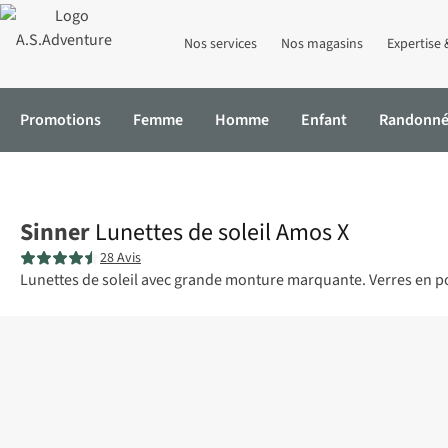
Nos services
Nos magasins
Expertise 
Promotions
Femme
Homme
Enfant
Randonn
Accueil
Lunettes de soleil Amos X
Sinner
Lunettes de soleil Amos X
28 Avis
Lunettes de soleil avec grande monture marquante. Verres en po