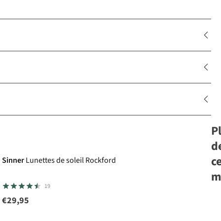
P
d
c
Sinner
Lunettes de soleil Rockford
m
19
€29,95
Si
Lu