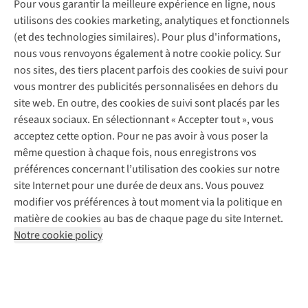
Pour vous garantir la meilleure expérience en ligne, nous
À propos d’A.S.Adventure
Service de lavage
Explore Camp
Contactez-nous
utilisons des cookies marketing, analytiques et fonctionnels
Déclaration d'accessibilité
Entretien de chaussures
Gear Check
(et des technologies similaires). Pour plus d'informations,
Réparation de chaussures
Expertise & conseils
nous vous renvoyons également à notre cookie policy. Sur
Abonnez-vous à la newsletter
Réparation de vêtements
nos sites, des tiers placent parfois des cookies de suivi pour
Retouches
vous montrer des publicités personnalisées en dehors du
Pour les entreprises
Suivez-nous
site web. En outre, des cookies de suivi sont placés par les
réseaux sociaux. En sélectionnant « Accepter tout », vous
acceptez cette option. Pour ne pas avoir à vous poser la
même question à chaque fois, nous enregistrons vos
préférences concernant l’utilisation des cookies sur notre
site Internet pour une durée de deux ans. Vous pouvez
Mentions légales
Politique de confidentialité
modifier vos préférences à tout moment via la politique en
Conditions générales
Cookie Policy
matière de cookies au bas de chaque page du site Internet.
Notre cookie policy
AS Adventure Luxemburg SA,
Boulevard F.W. Raiffeisen 25,
L-2411 Luxembourg
team@asadventure.com
+32 (0)3 828 30 15
TVA LU 145.75.057