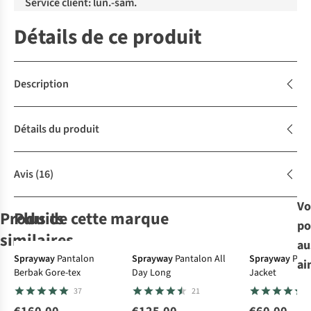
Service client: lun.-sam.
Détails de ce produit
Description
Détails du produit
Avis
(16)
Vo
Produits
Plus de cette marque
po
Gore-Tex
similaires
au
-30%
Sprayway
Pantalon
Sprayway
Pantalon All
Sprayway
Pola
ai
Berbak Gore-tex
Day Long
Jacket
Patagonia
Columbia
Ayacucho
Ayacucho
Skort
Skort
Skort
37
21
Skort W'S
Summit Valley™
Jungle Travel
Jungle Travel
Outdoor
II
Skort II W
Skort II W